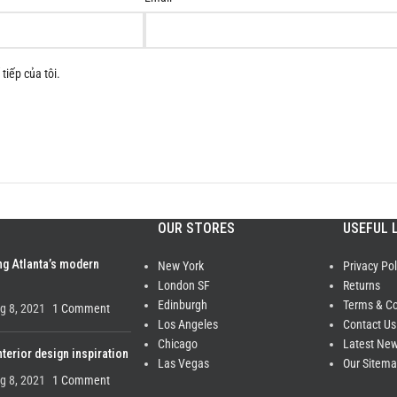
tiếp của tôi.
OUR STORES
USEFUL 
ng Atlanta’s modern
New York
Privacy Pol
London SF
Returns
Edinburgh
Terms & Co
g 8, 2021
1 Comment
Los Angeles
Contact Us
Chicago
Latest Ne
nterior design inspiration
Las Vegas
Our Sitem
g 8, 2021
1 Comment