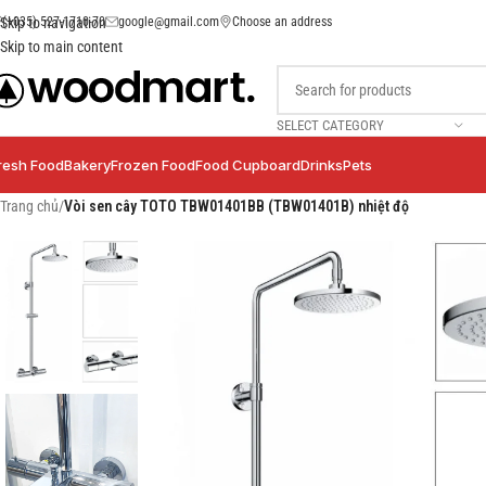
(+035) 527-1710-70
google@gmail.com
Choose an address
Skip to navigation
Skip to main content
SELECT CATEGORY
resh Food
Bakery
Frozen Food
Food Cupboard
Drinks
Pets
Trang chủ
/
Vòi sen cây TOTO TBW01401BB (TBW01401B) nhiệt độ