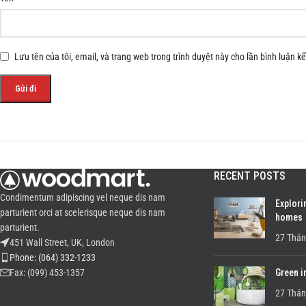
Lưu tên của tôi, email, và trang web trong trình duyệt này cho lần bình luận kế 
RECENT POSTS
Condimentum adipiscing vel neque dis nam
Explori
parturient orci at scelerisque neque dis nam
homes
parturient.
27 Thán
451 Wall Street, UK, London
Phone: (064) 332-1233
Green i
Fax: (099) 453-1357
27 Thán