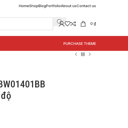
Home
Shop
Blog
Portfolio
About us
Contact us
0
₫
SPECIAL OFFER
PURCHASE THEME
 TBW01401BB
 độ