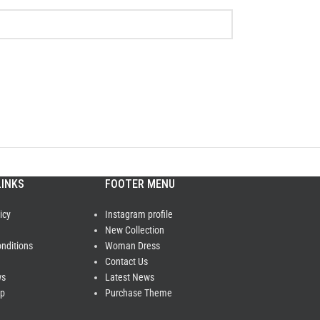
LINKS
FOOTER MENU
icy
Instagram profile
New Collection
nditions
Woman Dress
Contact Us
ws
Latest News
ap
Purchase Theme