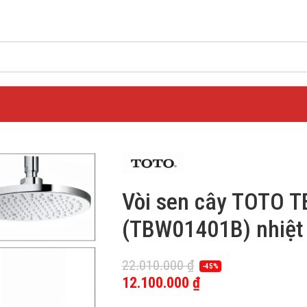
Vòi sen cây TOTO
(TBW01401B) nhiệt
22.010.000
₫
-45%
12.100.000
₫