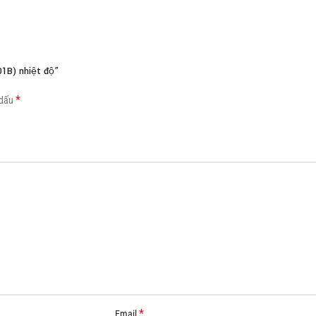
Load more button
1B) nhiệt độ”
*
 dấu
*
Email