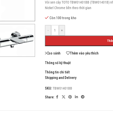
Vòi sen cây TOTO TBW01401BB (TBW01401B) nhiệt
Nickel Chrome bền theo thời gian
Còn 100 trong kho
SHOP LAYOUTS
-
+
Filters area
Thê
AJAX Shop
HOT
Hidden sidebar
so sánh
Thêm vào yêu thích
No page heading
Thông số kỹ thuật
Small categories menu
Thông tin chi tiết
Shipping and Delivery
Products list view
With background
SKU:
TBW01401BB
Category description
Share:
Header overlap
Infinit scrolling