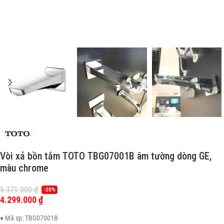
Vòi xả bồn tắm TOTO TBG07001B âm tường dòng GE,
màu chrome
5.371.000
₫
-20%
4.299.000
₫
♦ Mã sp: TBG07001B