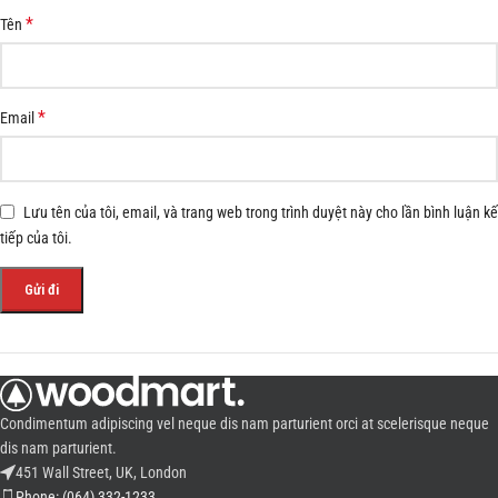
*
Tên
*
Email
Lưu tên của tôi, email, và trang web trong trình duyệt này cho lần bình luận kế
tiếp của tôi.
Condimentum adipiscing vel neque dis nam parturient orci at scelerisque neque
dis nam parturient.
451 Wall Street, UK, London
Phone: (064) 332-1233