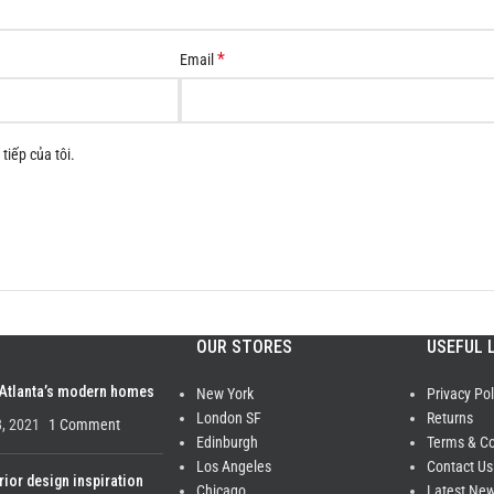
*
Email
tiếp của tôi.
OUR STORES
USEFUL 
 Atlanta’s modern homes
New York
Privacy Pol
London SF
Returns
, 2021
1 Comment
Edinburgh
Terms & Co
Los Angeles
Contact Us
rior design inspiration
Chicago
Latest Ne