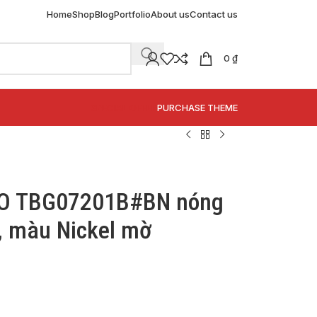
Home
Shop
Blog
Portfolio
About us
Contact us
0
₫
SPECIAL OFFER
PURCHASE THEME
TO TBG07201B#BN nóng
), màu Nickel mờ