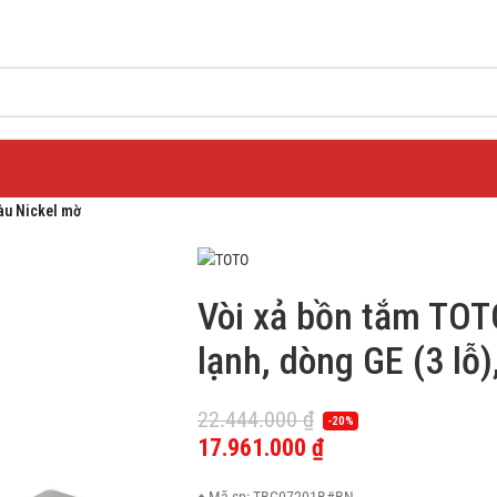
àu Nickel mờ
Vòi xả bồn tắm TO
lạnh, dòng GE (3 lỗ
22.444.000
₫
-20%
17.961.000
₫