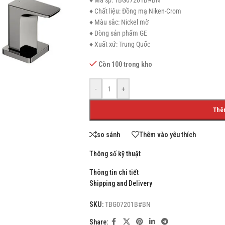
♦ Mã sp: TBG07201B#BN
♦ Chất liệu: Đồng mạ Niken-Crom
♦ Màu sắc: Nickel mờ
♦ Dòng sản phẩm GE
♦ Xuất xứ: Trung Quốc
SHOP LAYOUTS
Còn 100 trong kho
Filters area
AJAX Shop
-
+
HOT
Hidden sidebar
Thê
No page heading
so sánh
Thêm vào yêu thích
Small categories menu
Thông số kỹ thuật
Products list view
With background
Thông tin chi tiết
Shipping and Delivery
Category description
SKU:
TBG07201B#BN
Header overlap
Share:
Infinit scrolling