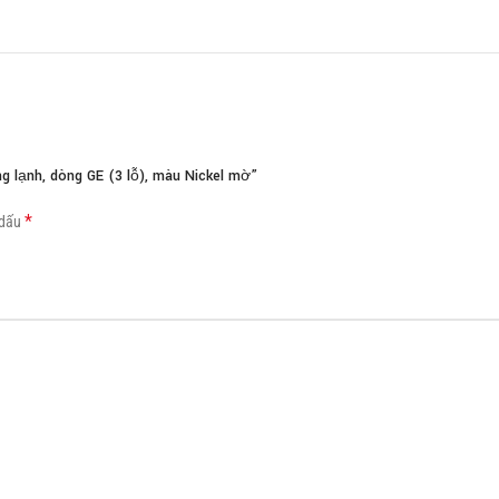
Load more button
 lạnh, dòng GE (3 lỗ), màu Nickel mờ”
*
 dấu