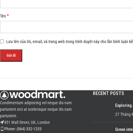
*
Tên
Lưu tên của tôi, email, và trang web trong trình duyệt này cho lần bình luận kế 
RECENT POSTS
Condimentum adipiscing vel neque dis nam
Exploring
parturient orci at scelerisque neque dis nam
27 Tháng 8
parturient.
451 Wall Street, UK, London
Phone: (064) 332-1233
Green inte