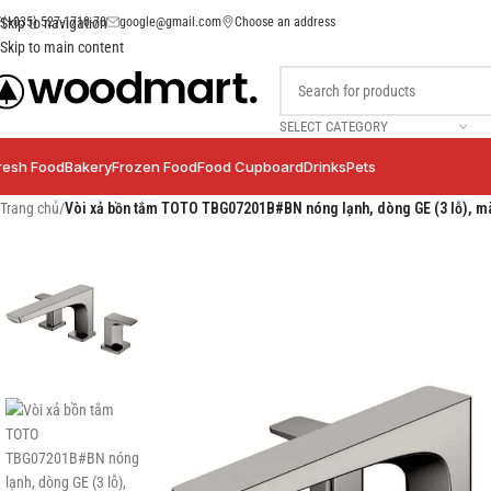
(+035) 527-1710-70
google@gmail.com
Choose an address
Skip to navigation
Skip to main content
SELECT CATEGORY
resh Food
Bakery
Frozen Food
Food Cupboard
Drinks
Pets
Trang chủ
/
Vòi xả bồn tắm TOTO TBG07201B#BN nóng lạnh, dòng GE (3 lỗ), m