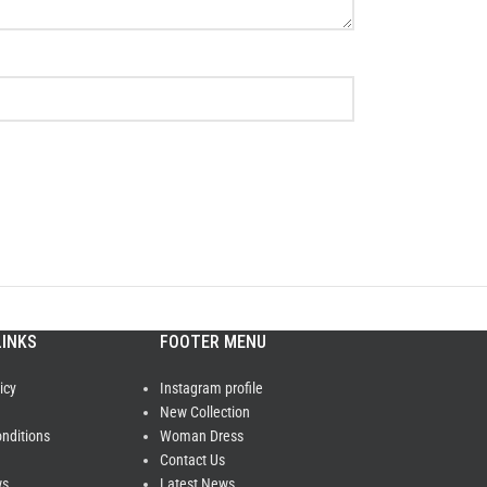
LINKS
FOOTER MENU
icy
Instagram profile
New Collection
nditions
Woman Dress
Contact Us
ws
Latest News