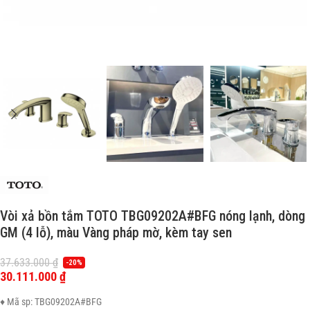
Vòi xả bồn tắm TOTO TBG09202A#BFG nóng lạnh, dòng
GM (4 lỗ), màu Vàng pháp mờ, kèm tay sen
37.633.000
₫
-20%
30.111.000
₫
♦ Mã sp: TBG09202A#BFG