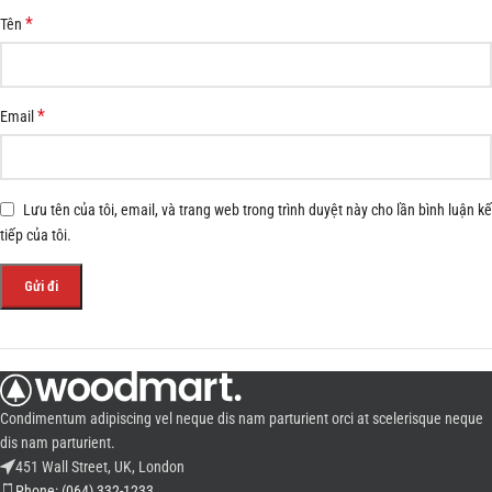
*
Tên
*
Email
Lưu tên của tôi, email, và trang web trong trình duyệt này cho lần bình luận kế
tiếp của tôi.
Condimentum adipiscing vel neque dis nam parturient orci at scelerisque neque
dis nam parturient.
451 Wall Street, UK, London
Phone: (064) 332-1233