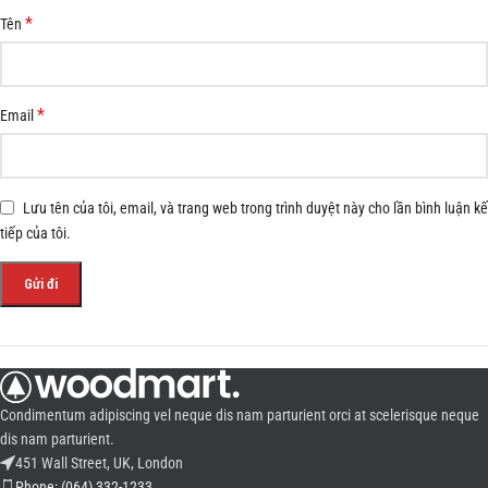
*
Tên
*
Email
Lưu tên của tôi, email, và trang web trong trình duyệt này cho lần bình luận kế
tiếp của tôi.
Condimentum adipiscing vel neque dis nam parturient orci at scelerisque neque
dis nam parturient.
451 Wall Street, UK, London
Phone: (064) 332-1233