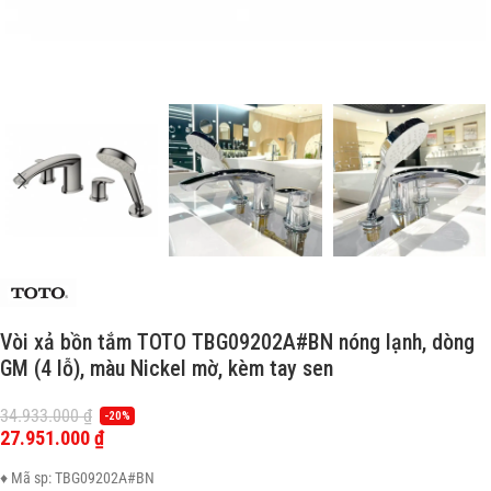
Vòi xả bồn tắm TOTO TBG09202A#BN nóng lạnh, dòng
GM (4 lỗ), màu Nickel mờ, kèm tay sen
34.933.000
₫
-20%
27.951.000
₫
♦ Mã sp: TBG09202A#BN