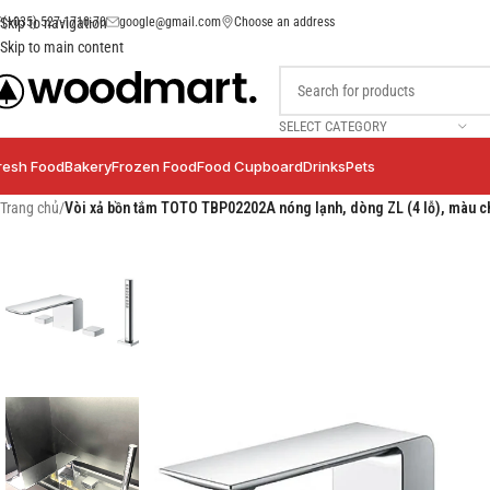
(+035) 527-1710-70
google@gmail.com
Choose an address
Skip to navigation
Skip to main content
SELECT CATEGORY
resh Food
Bakery
Frozen Food
Food Cupboard
Drinks
Pets
Trang chủ
/
Vòi xả bồn tắm TOTO TBP02202A nóng lạnh, dòng ZL (4 lỗ), màu c