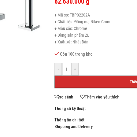
62.630.000
₫
♦ Mã sp: TBP02202A
♦ Chất liệu: Đồng mạ Niken-Crom
♦ Màu sắc: Chrome
SHOP LAYOUTS
♦ Dòng sản phẩm ZL
♦ Xuất xứ: Nhật Bản
Filters area
AJAX Shop
Còn 100 trong kho
HOT
Hidden sidebar
-
+
No page heading
Thê
Small categories menu
Products list view
so sánh
Thêm vào yêu thích
With background
Thông số kỹ thuật
Category description
Thông tin chi tiết
Header overlap
Shipping and Delivery
Infinit scrolling