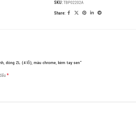
SKU:
TBP02202A
Load more button
Share:
h, dòng ZL (4 lỗ), màu chrome, kèm tay sen”
*
 dấu