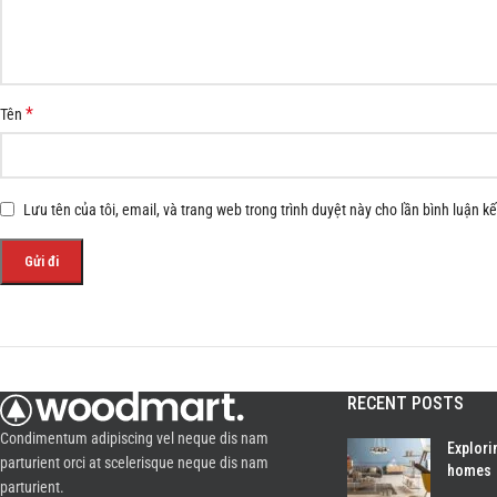
*
Tên
Lưu tên của tôi, email, và trang web trong trình duyệt này cho lần bình luận kế 
RECENT POSTS
Condimentum adipiscing vel neque dis nam
Explori
parturient orci at scelerisque neque dis nam
homes
parturient.