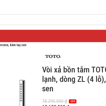
hrome, kèm tay sen
Vòi xả bồn tắm TO
lạnh, dòng ZL (4 lỗ
sen
78.290.000
₫
-20%