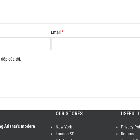
*
Email
tiếp của tôi.
OUR STORES
USEFUL 
ng Atlanta’s modern
New York
Privacy Pol
London SF
Returns