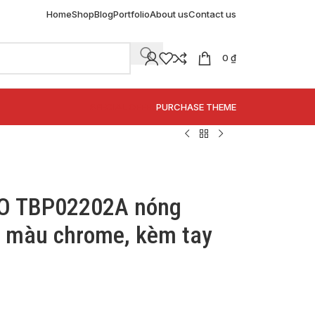
Home
Shop
Blog
Portfolio
About us
Contact us
0
₫
SPECIAL OFFER
PURCHASE THEME
TO TBP02202A nóng
), màu chrome, kèm tay