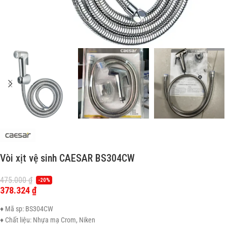
Vòi xịt vệ sinh CAESAR BS304CW
475.000
₫
-20%
378.324
₫
♦ Mã sp: BS304CW
♦ Chất liệu: Nhựa mạ Crom, Niken