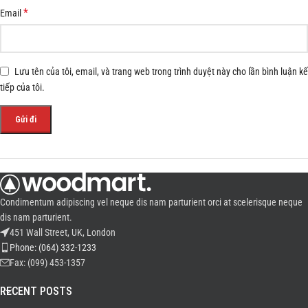
*
Email
Lưu tên của tôi, email, và trang web trong trình duyệt này cho lần bình luận kế
tiếp của tôi.
Condimentum adipiscing vel neque dis nam parturient orci at scelerisque neque
dis nam parturient.
451 Wall Street, UK, London
Phone: (064) 332-1233
Fax: (099) 453-1357
RECENT POSTS