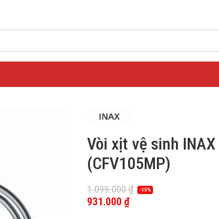
Vòi xịt vệ sinh IN
(CFV105MP)
1.099.000
₫
-15%
931.000
₫