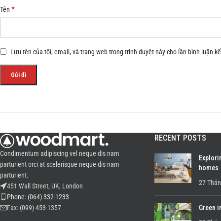
*
Tên
Lưu tên của tôi, email, và trang web trong trình duyệt này cho lần bình luận kế 
RECENT POSTS
Condimentum adipiscing vel neque dis nam
Explori
parturient orci at scelerisque neque dis nam
homes
parturient.
27 Thán
451 Wall Street, UK, London
Phone: (064) 332-1233
Green i
Fax: (099) 453-1357