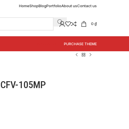
Home
Shop
Blog
Portfolio
About us
Contact us
0
₫
SPECIAL OFFER
PURCHASE THEME
AX CFV-105MP