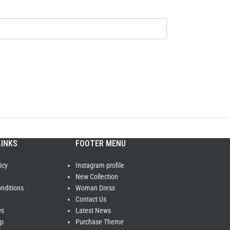
LINKS
FOOTER MENU
icy
Instagram profile
New Collection
nditions
Woman Dress
Contact Us
ws
Latest News
ap
Purchase Theme