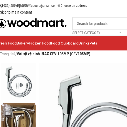
(+035) 527-1710-70
google@gmail.com
Choose an address
Skip to navigation
Skip to main content
SELECT CATEGORY
resh Food
Bakery
Frozen Food
Food Cupboard
Drinks
Pets
Trang chủ
/
Vòi xịt vệ sinh INAX CFV-105MP (CFV105MP)