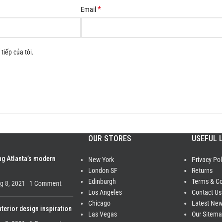
*
Email
tiếp của tôi.
OUR STORES
USEFUL 
ng Atlanta’s modern
New York
Privacy Pol
London SF
Returns
Edinburgh
Terms & Co
g 8, 2021
1 Comment
Los Angeles
Contact Us
Chicago
Latest Ne
nterior design inspiration
Las Vegas
Our Sitem