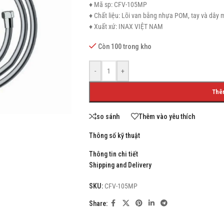
♦ Mã sp: CFV-105MP
♦ Chất liệu: Lõi van bằng nhựa POM, tay và dây
♦ Xuất xứ: INAX VIỆT NAM
Còn 100 trong kho
SHOP LAYOUTS
Filters area
-
+
AJAX Shop
Thê
HOT
Hidden sidebar
so sánh
Thêm vào yêu thích
No page heading
Thông số kỹ thuật
Small categories menu
Thông tin chi tiết
Products list view
Shipping and Delivery
With background
SKU:
CFV-105MP
Category description
Share:
Header overlap
Infinit scrolling