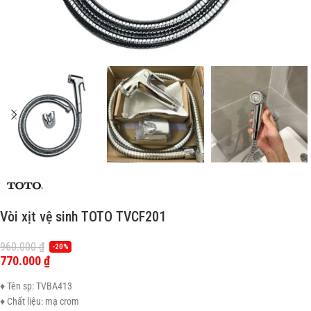
Vòi xịt vệ sinh TOTO TVCF201
960.000
₫
-20%
770.000
₫
♦ Tên sp: TVBA413
♦ Chất liệu: mạ crom