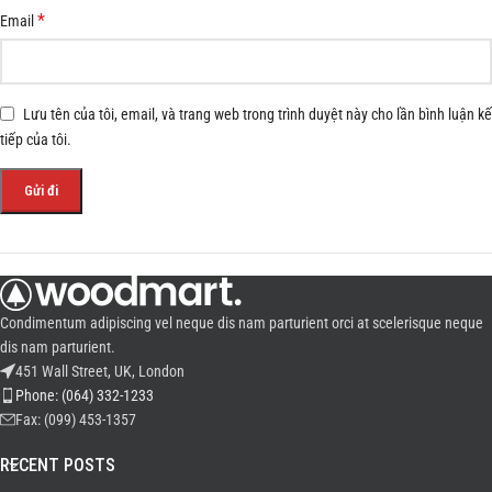
*
Email
Lưu tên của tôi, email, và trang web trong trình duyệt này cho lần bình luận kế
tiếp của tôi.
Condimentum adipiscing vel neque dis nam parturient orci at scelerisque neque
dis nam parturient.
451 Wall Street, UK, London
Phone: (064) 332-1233
Fax: (099) 453-1357
RECENT POSTS