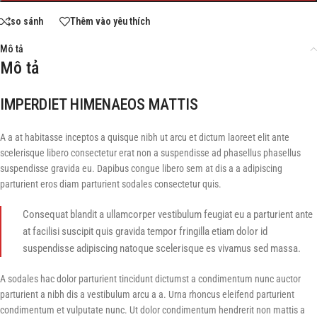
so sánh
Thêm vào yêu thích
Mô tả
Mô tả
IMPERDIET HIMENAEOS MATTIS
A a at habitasse inceptos a quisque nibh ut arcu et dictum laoreet elit ante
scelerisque libero consectetur erat non a suspendisse ad phasellus phasellus
suspendisse gravida eu. Dapibus congue libero sem at dis a a adipiscing
parturient eros diam parturient sodales consectetur quis.
Consequat blandit a ullamcorper vestibulum feugiat eu a parturient ante
at facilisi suscipit quis gravida tempor fringilla etiam dolor id
suspendisse adipiscing natoque scelerisque es vivamus sed massa.
A sodales hac dolor parturient tincidunt dictumst a condimentum nunc auctor
parturient a nibh dis a vestibulum arcu a a. Urna rhoncus eleifend parturient
condimentum et vulputate nunc. Ut dolor condimentum hendrerit non mattis a