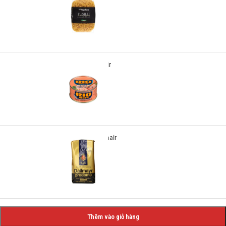
-
+
89
₫
Panton tunior chair
Chọn
199
₫
Classic wooden chair
-
+
299
₫
Thêm vào giỏ hàng