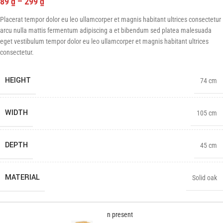
89
₫
–
299
₫
Placerat tempor dolor eu leo ullamcorper et magnis habitant ultrices consectetur
arcu nulla mattis fermentum adipiscing a et bibendum sed platea malesuada
eget vestibulum tempor dolor eu leo ullamcorper et magnis habitant ultrices
consectetur.
HEIGHT
74 cm
WIDTH
105 cm
DEPTH
45 cm
MATERIAL
Solid oak
Decoration wooden present