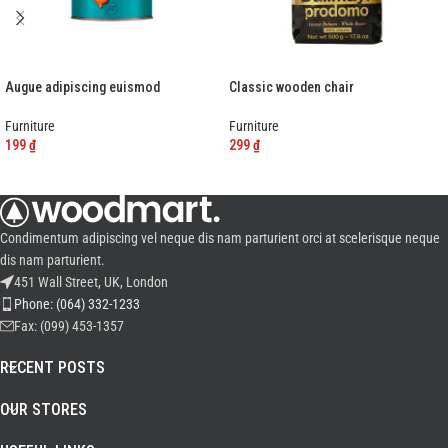
Augue adipiscing euismod
Classic wooden chair
Furniture
Furniture
199
₫
299
₫
-
+
-
+
Condimentum adipiscing vel neque dis nam parturient orci at scelerisque neque
dis nam parturient.
451 Wall Street, UK, London
Phone: (064) 332-1233
Fax: (099) 453-1357
RECENT POSTS
OUR STORES