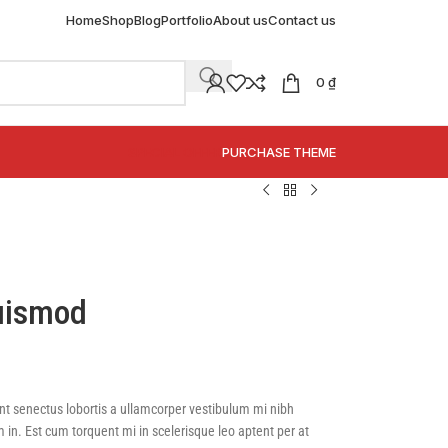
Home
Shop
Blog
Portfolio
About us
Contact us
0
₫
SPECIAL OFFER
PURCHASE THEME
uismod
ent senectus lobortis a ullamcorper vestibulum mi nibh
m in. Est cum torquent mi in scelerisque leo aptent per at