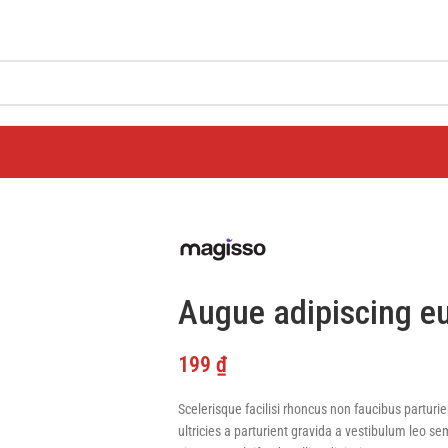
Augue adipiscing e
199
₫
Scelerisque facilisi rhoncus non faucibus parturi
ultricies a parturient gravida a vestibulum leo se