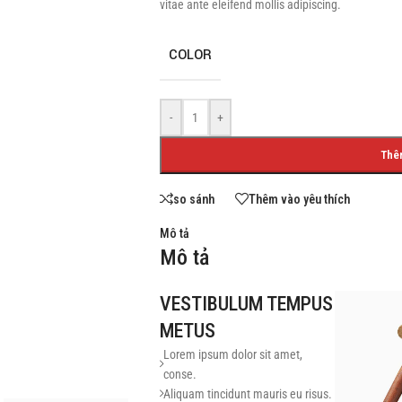
vitae ante eleifend mollis adipiscing.
COLOR
SHOP LAYOUTS
-
+
Filters area
AJAX Shop
Thê
HOT
Hidden sidebar
so sánh
Thêm vào yêu thích
No page heading
Mô tả
Small categories menu
Mô tả
Products list view
VESTIBULUM TEMPUS
With background
METUS
Category description
Lorem ipsum dolor sit amet,
Header overlap
conse.
Aliquam tincidunt mauris eu risus.
Infinit scrolling