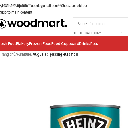
(+035) 527-1710-70
google@gmail.com
Choose an address
Skip to navigation
Skip to main content
SELECT CATEGORY
resh Food
Bakery
Frozen Food
Food Cupboard
Drinks
Pets
Trang chủ
/
Furniture
/
Augue adipiscing euismod