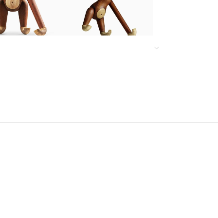
Infinit scrolling
Load more button