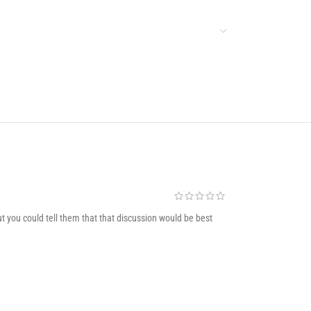
Infinit scrolling
Load more button
t you could tell them that that discussion would be best