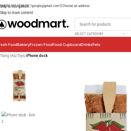
(+035) 527-1710-70
google@gmail.com
Choose an address
Skip to navigation
Skip to main content
SELECT CATEGORY
resh Food
Bakery
Frozen Food
Food Cupboard
Drinks
Pets
Trang chủ
/
Toys
/
iPhone dock