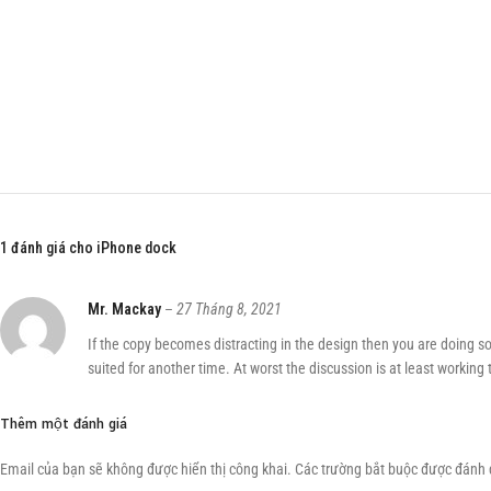
1 đánh giá cho
iPhone dock
Mr. Mackay
–
27 Tháng 8, 2021
If the copy becomes distracting in the design then you are doing s
suited for another time. At worst the discussion is at least working
Thêm một đánh giá
Email của bạn sẽ không được hiển thị công khai.
Các trường bắt buộc được đánh