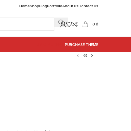
Home
Shop
Blog
Portfolio
About us
Contact us
0
₫
SPECIAL OFFER
PURCHASE THEME