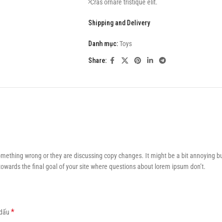
Cras ornare tristique elit.
Vivamus vestibulum nulla nec
Load more button
Shipping and Delivery
ante.
Praesent placerat risus quis eros.
Danh mục:
Toys
Fusce pellentesque suscipit nibh.
Commodo parturient tincidunt
Share:
condim entum vestibulum
dolor
laoreet
eros suspen disse magna
torquent ac condi mentum arcu
parturient
nec disse magna
torquent ac condi mentum arcu
parturient nec.
omething wrong or they are discussing copy changes. It might be a bit annoying bu
 towards the final goal of your site where questions about lorem ipsum don’t.
*
 dấu