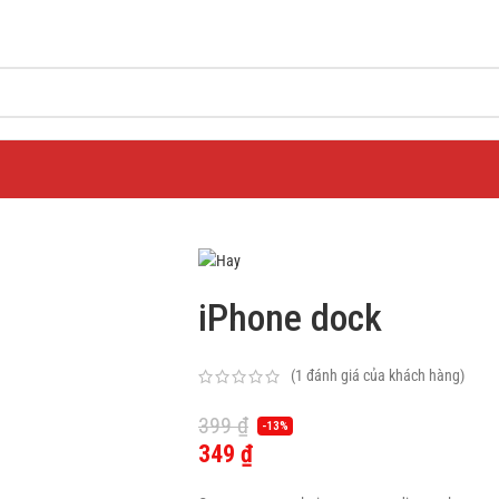
iPhone dock
(
1
đánh giá của khách hàng)
399
₫
-13%
349
₫