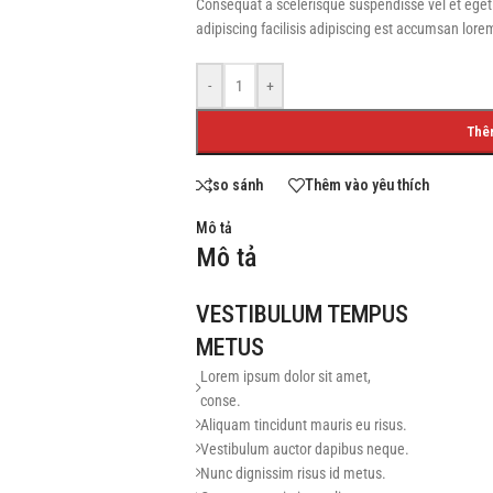
Consequat a scelerisque suspendisse vel et eget
adipiscing facilisis adipiscing est accumsan lor
-
+
SHOP LAYOUTS
Thê
Filters area
so sánh
Thêm vào yêu thích
AJAX Shop
HOT
Mô tả
Hidden sidebar
Mô tả
No page heading
Small categories menu
VESTIBULUM TEMPUS
Products list view
METUS
Lorem ipsum dolor sit amet,
With background
conse.
Category description
Aliquam tincidunt mauris eu risus.
Vestibulum auctor dapibus neque.
Header overlap
Nunc dignissim risus id metus.
Infinit scrolling