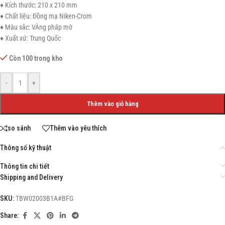
♦ Kích thước: 210 x 210 mm
♦ Chất liệu: Đồng mạ Niken-Crom
♦ Màu sắc: VÀng pháp mờ
♦ Xuất xứ: Trung Quốc
Còn 100 trong kho
-
+
Thêm vào giỏ hàng
so sánh
Thêm vào yêu thích
Thông số kỹ thuật
Thông tin chi tiết
Shipping and Delivery
SKU:
TBW02003B1A#BFG
Share: