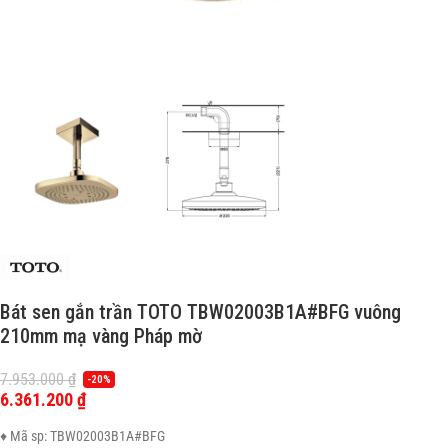
Bát sen gắn trần TOTO TBW02003B1A#BFG vuông
210mm mạ vàng Pháp mờ
7.953.000
₫
-20%
6.361.200
₫
♦ Mã sp: TBW02003B1A#BFG