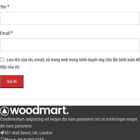
*
Tên
*
Email
Lưu tên của tôi, email, và trang web trong trình duyệt này cho lần bình luận kế
tiếp của tôi.
Condimentum adipiscing vel neque dis nam parturient orci at scelerisque neque
dis nam parturient.
451 Wall Street, UK, London
Phone: (064) 332-1233