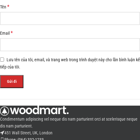
*
Tên
*
Email
Lưu tên của tôi, email, và trang web trong trình duyệt này cho lần bình luận kế
tiếp của tôi.
Condimentum adipiscing vel neque dis nam parturient orci at scelerisque neque
dis nam parturient.
451 Wall Street, UK, London
Phone: (064) 332-1233