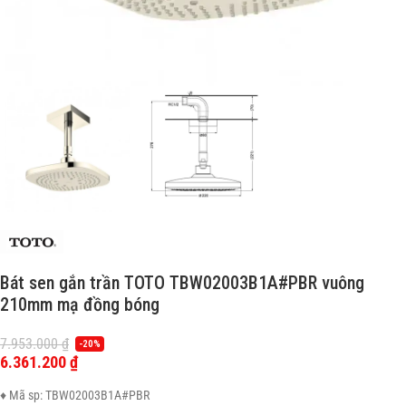
Bát sen gắn trần TOTO TBW02003B1A#PBR vuông
210mm mạ đồng bóng
7.953.000
₫
-20%
6.361.200
₫
♦ Mã sp: TBW02003B1A#PBR