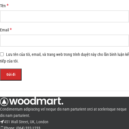
*
Tên
*
Email
Lưu tên của tôi, email, và trang web trong trình duyệt này cho lần bình luận kế
tiếp của tôi.
Condimentum adipiscing vel neque dis nam parturient orci at scelerisque neque
dis nam parturient.
451 Wall Street, UK, London
Phone: (064) 332-1233