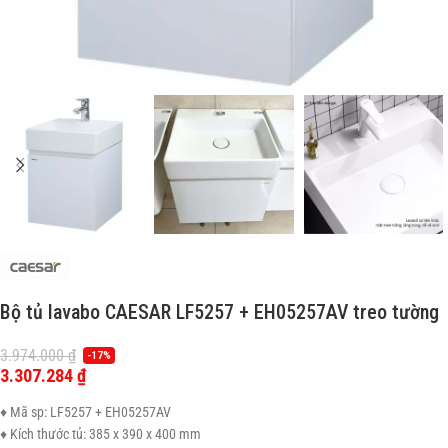
Bộ tủ lavabo CAESAR LF5257 + EH05257AV treo tường
3.974.000
₫
-17%
3.307.284
₫
♦ Mã sp: LF5257 + EH05257AV
♦ Kích thước tủ: 385 x 390 x 400 mm