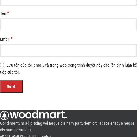
*
Tên
*
Email
Lưu tên của tôi, email, và trang web trong trình duyệt này cho lần bình luận kế
tiếp của tôi.
Condimentum adipiscing vel neque dis nam parturient orci at scelerisque neque
dis nam parturient.
451 Wall Street, UK, London