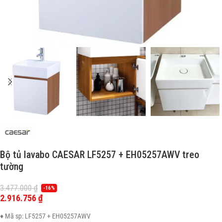
Bộ tủ lavabo CAESAR LF5257 + EH05257AWV treo
tường
3.477.000
₫
-16%
2.916.756
₫
♦ Mã sp: LF5257 + EH05257AWV