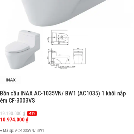
Bồn cầu INAX AC-1035VN/ BW1 (AC1035) 1 khối nắp
êm CF-3003VS
19.190.000
₫
-43%
10.974.000
₫
♦ Mã sp: AC-1035VN/ BW1