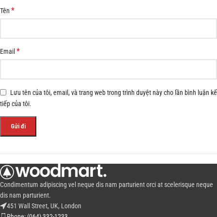
*
Tên
*
Email
Lưu tên của tôi, email, và trang web trong trình duyệt này cho lần bình luận kế
tiếp của tôi.
Condimentum adipiscing vel neque dis nam parturient orci at scelerisque neque
dis nam parturient.
451 Wall Street, UK, London
Phone: (064) 332-1233