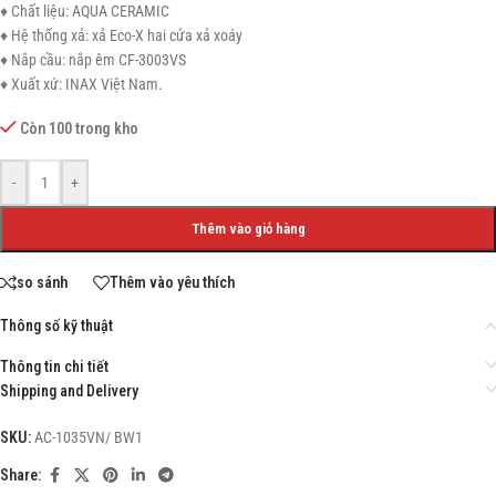
♦ Chất liệu: AQUA CERAMIC
♦ Hệ thống xả: xả Eco-X hai cửa xả xoáy
♦ Nắp cầu: nắp êm CF-3003VS
♦ Xuất xứ: INAX Việt Nam.
Còn 100 trong kho
-
+
Thêm vào giỏ hàng
so sánh
Thêm vào yêu thích
Thông số kỹ thuật
Thông tin chi tiết
Shipping and Delivery
SKU:
AC-1035VN/ BW1
Share: