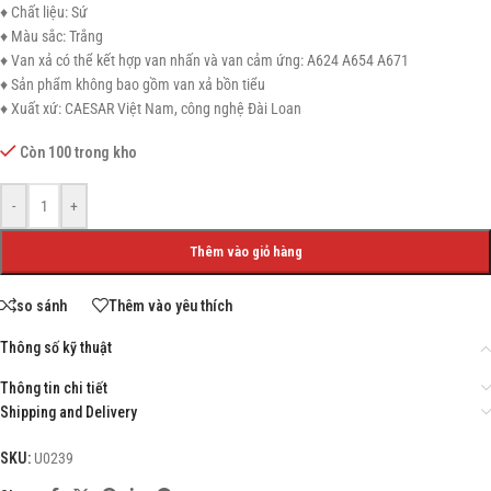
♦ Chất liệu: Sứ
♦ Màu sắc: Trắng
♦ Van xả có thể kết hợp van nhấn và van cảm ứng: A624 A654 A671
♦ Sản phẩm không bao gồm van xả bồn tiểu
♦ Xuất xứ: CAESAR Việt Nam, công nghệ Đài Loan
Còn 100 trong kho
-
+
Thêm vào giỏ hàng
so sánh
Thêm vào yêu thích
Thông số kỹ thuật
Thông tin chi tiết
Shipping and Delivery
SKU:
U0239