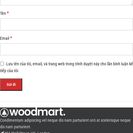
*
Tên
*
Email
Lưu tên của tôi, email, và trang web trong trình duyệt này cho lần bình luận kế
tiếp của tôi.
Condimentum adipiscing vel neque dis nam parturient orci at scelerisque neque
dis nam parturient.