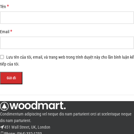
*
Tên
*
Email
Lưu tên của tôi, email, và trang web trong trình duyệt này cho lần bình luận kế
tiếp của tôi.
Condimentum adipiscing vel neque dis nam parturient orci at scelerisque neque
dis nam parturient.
451 Wall Street, UK, London
Phone: (064) 332-1233