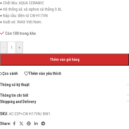
♦ Chất liệu: AQUA CERAMIC
♦ Hệ thống xả: xả siphon xả thẳng 0.8L
♦ Nắp cầu: điện tử CW-H17VN
♦ Xuất xứ: INAX Việt Nam.
Còn 100 trong kho
-
+
Thêm vào giỏ hàng
so sánh
Thêm vào yêu thích
Thông số kỹ thuật
Thông tin chi tiết
Shipping and Delivery
SKU:
AC-22P+CW-H17VN/ BW1
Share: