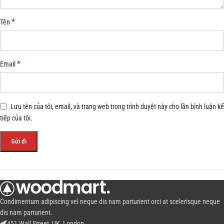
*
Tên
*
Email
Lưu tên của tôi, email, và trang web trong trình duyệt này cho lần bình luận kế
tiếp của tôi.
Condimentum adipiscing vel neque dis nam parturient orci at scelerisque neque
dis nam parturient.
451 Wall Street, UK, London