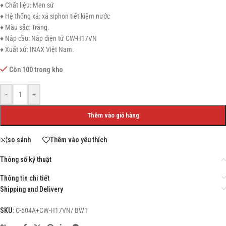
♦ Chất liệu: Men sứ
♦ Hệ thống xả: xả siphon tiết kiệm nước
♦ Màu sắc: Trắng.
♦ Nắp cầu: Nắp điện tử CW-H17VN
♦ Xuất xứ: INAX Việt Nam.
Còn 100 trong kho
-
+
Thêm vào giỏ hàng
so sánh
Thêm vào yêu thích
Thông số kỹ thuật
Thông tin chi tiết
Shipping and Delivery
SKU:
C-504A+CW-H17VN/ BW1