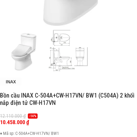
Bồn cầu INAX C-504A+CW-H17VN/ BW1 (C504A) 2 khối
nắp điện tử CW-H17VN
12.110.000
₫
-14%
10.458.000
₫
♦ Mã sp: C-504A+CW-H17VN/ BW1