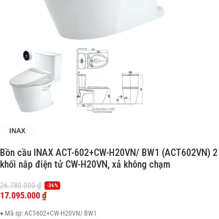
Bồn cầu INAX ACT-602+CW-H20VN/ BW1 (ACT602VN) 2
khối nắp điện tử CW-H20VN, xả không chạm
26.780.000
₫
-36%
17.095.000
₫
♦ Mã sp: ACT-602+CW-H20VN/ BW1