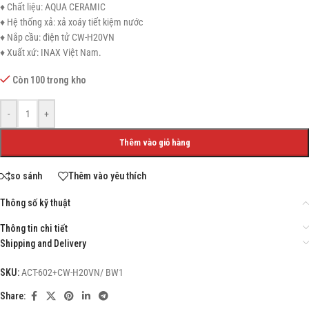
♦ Chất liệu: AQUA CERAMIC
♦ Hệ thống xả: xả xoáy tiết kiệm nước
♦ Nắp cầu: điện tử CW-H20VN
♦ Xuất xứ: INAX Việt Nam.
Còn 100 trong kho
-
+
Thêm vào giỏ hàng
so sánh
Thêm vào yêu thích
Thông số kỹ thuật
Thông tin chi tiết
Shipping and Delivery
SKU:
ACT-602+CW-H20VN/ BW1
Share: