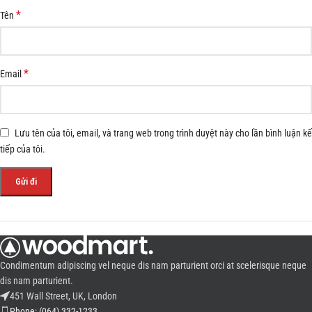
*
Tên
*
Email
Lưu tên của tôi, email, và trang web trong trình duyệt này cho lần bình luận kế
tiếp của tôi.
Condimentum adipiscing vel neque dis nam parturient orci at scelerisque neque
dis nam parturient.
451 Wall Street, UK, London
Phone: (064) 332-1233