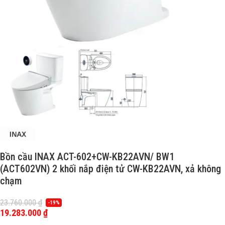
Bồn cầu INAX ACT-602+CW-KB22AVN/ BW1
(ACT602VN) 2 khối nắp điện tử CW-KB22AVN, xả không
chạm
23.760.000
₫
-19%
19.283.000
₫