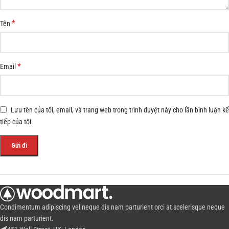
*
Tên
*
Email
Lưu tên của tôi, email, và trang web trong trình duyệt này cho lần bình luận kế
tiếp của tôi.
Condimentum adipiscing vel neque dis nam parturient orci at scelerisque neque
dis nam parturient.