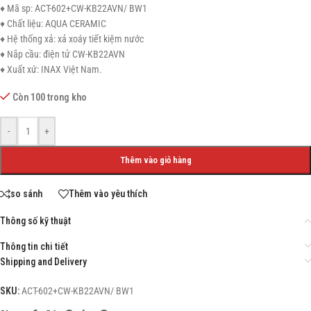
♦ Mã sp: ACT-602+CW-KB22AVN/ BW1
♦ Chất liệu: AQUA CERAMIC
♦ Hệ thống xả: xả xoáy tiết kiệm nước
♦ Nắp cầu: điện tử CW-KB22AVN
♦ Xuất xứ: INAX Việt Nam.
Còn 100 trong kho
-
+
Thêm vào giỏ hàng
so sánh
Thêm vào yêu thích
Thông số kỹ thuật
Thông tin chi tiết
Shipping and Delivery
SKU:
ACT-602+CW-KB22AVN/ BW1