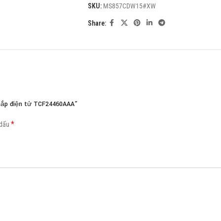
SKU:
MS857CDW15#XW
Load more button
Share:
nắp điện tử TCF24460AAA”
*
 dấu