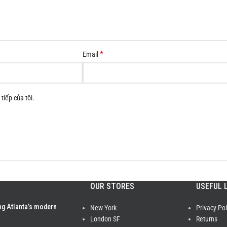
*
Email
tiếp của tôi.
OUR STORES
USEFUL 
ng Atlanta’s modern
New York
Privacy Pol
London SF
Returns