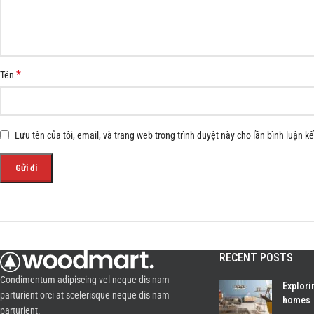
*
Tên
Lưu tên của tôi, email, và trang web trong trình duyệt này cho lần bình luận kế 
RECENT POSTS
Condimentum adipiscing vel neque dis nam
Explori
parturient orci at scelerisque neque dis nam
homes
parturient.