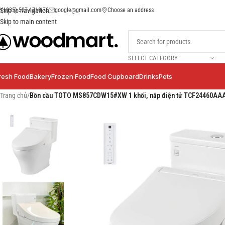
(+035) 527-1710-70
google@gmail.com
Choose an address
Skip to navigation
Skip to main content
SELECT CATEGORY
resh Food
Bakery
Frozen Food
Food Cupboard
Drinks
Pets
Trang chủ
/
Bồn cầu TOTO MS857CDW15#XW 1 khối, nắp điện tử TCF24460AA