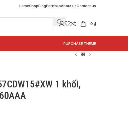
Home
Shop
Blog
Portfolio
About us
Contact us
0
₫
SPECIAL OFFER
PURCHASE THEME
57CDW15#XW 1 khối,
460AAA