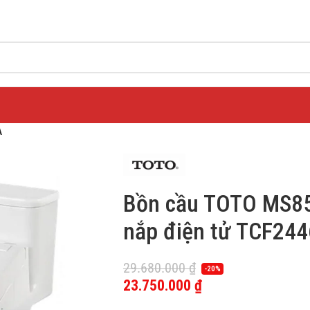
A
Bồn cầu TOTO MS8
nắp điện tử TCF24
29.680.000
₫
-20%
23.750.000
₫