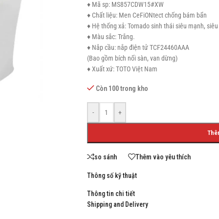
♦ Mã sp: MS857CDW15#XW
♦ Chất liệu: Men CeFiONtect chống bám bẩn
♦ Hệ thống xả: Tornado sinh thái siêu mạnh, siêu
♦ Màu sắc: Trắng.
♦ Nắp cầu: nắp điện tử TCF24460AAA
SHOP LAYOUTS
(Bao gồm bích nối sàn, van dừng)
Filters area
♦ Xuất xứ: TOTO Việt Nam
AJAX Shop
Còn 100 trong kho
HOT
Hidden sidebar
-
+
No page heading
Thê
Small categories menu
Products list view
so sánh
Thêm vào yêu thích
With background
Thông số kỹ thuật
Category description
Thông tin chi tiết
Header overlap
Shipping and Delivery
Infinit scrolling