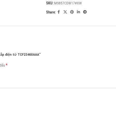
SKU:
MS857CDW17#XW
Load more button
Share:
nắp điện tử TCF23460AAA”
*
 dấu