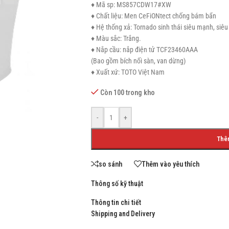
♦ Mã sp: MS857CDW17#XW
♦ Chất liệu: Men CeFiONtect chống bám bẩn
♦ Hệ thống xả: Tornado sinh thái siêu mạnh, siêu
♦ Màu sắc: Trắng.
♦ Nắp cầu: nắp điện tử TCF23460AAA
SHOP LAYOUTS
(Bao gồm bích nối sàn, van dừng)
Filters area
♦ Xuất xứ: TOTO Việt Nam
AJAX Shop
Còn 100 trong kho
HOT
Hidden sidebar
-
+
No page heading
Thê
Small categories menu
Products list view
so sánh
Thêm vào yêu thích
With background
Thông số kỹ thuật
Category description
Thông tin chi tiết
Header overlap
Shipping and Delivery
Infinit scrolling