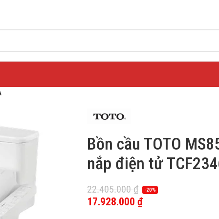
A
Bồn cầu TOTO MS8
nắp điện tử TCF23
22.405.000
₫
-20%
17.928.000
₫