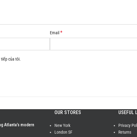
*
Email
tiếp của tôi.
OUR STORES
USEFUL 
ng Atlanta’s modern
New York
Privacy Pol
London SF
Returns