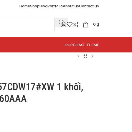
Home
Shop
Blog
Portfolio
About us
Contact us
0
₫
SPECIAL OFFER
PURCHASE THEME
57CDW17#XW 1 khối,
460AAA