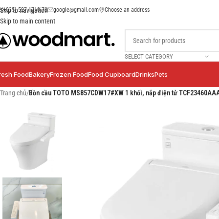
(+035) 527-1710-70
google@gmail.com
Choose an address
Skip to navigation
Skip to main content
SELECT CATEGORY
resh Food
Bakery
Frozen Food
Food Cupboard
Drinks
Pets
Trang chủ
/
Bồn cầu TOTO MS857CDW17#XW 1 khối, nắp điện tử TCF23460AA