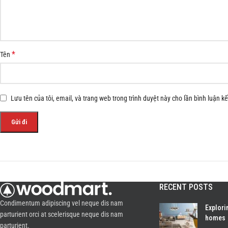
*
Tên
Lưu tên của tôi, email, và trang web trong trình duyệt này cho lần bình luận kế 
RECENT POSTS
Condimentum adipiscing vel neque dis nam
Explori
parturient orci at scelerisque neque dis nam
homes
parturient.