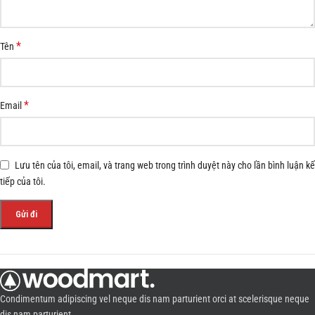
*
Tên
*
Email
Lưu tên của tôi, email, và trang web trong trình duyệt này cho lần bình luận kế
tiếp của tôi.
Condimentum adipiscing vel neque dis nam parturient orci at scelerisque neque
dis nam parturient.