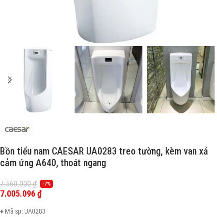
Bồn tiểu nam CAESAR UA0283 treo tường, kèm van xả
cảm ứng A640, thoát ngang
7.560.000
₫
-7%
7.005.096
₫
♦ Mã sp: UA0283