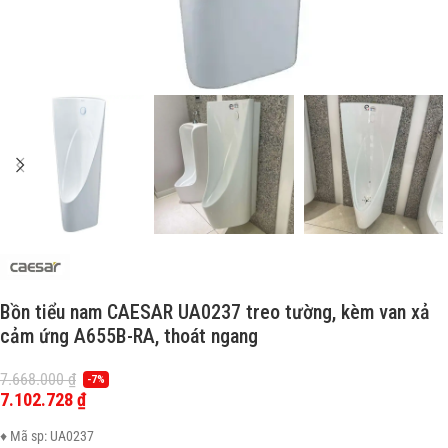
Bồn tiểu nam CAESAR UA0237 treo tường, kèm van xả
cảm ứng A655B-RA, thoát ngang
7.668.000
₫
-7%
7.102.728
₫
♦ Mã sp: UA0237