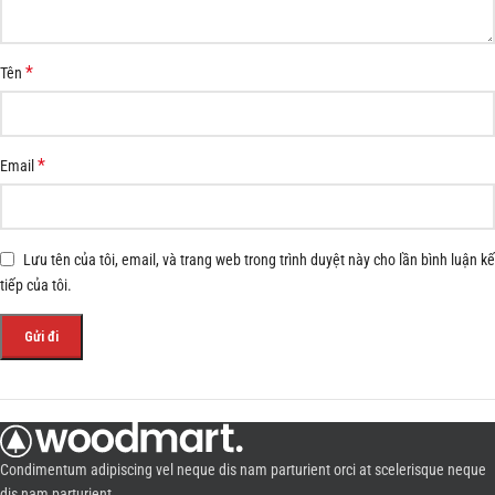
*
Tên
*
Email
Lưu tên của tôi, email, và trang web trong trình duyệt này cho lần bình luận kế
tiếp của tôi.
Condimentum adipiscing vel neque dis nam parturient orci at scelerisque neque
dis nam parturient.