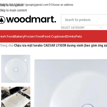
(+035) 527-1710-70
google@gmail.com
Choose an address
Skip to navigation
Skip to main content
SELECT CATEGORY
resh Food
Bakery
Frozen Food
Food Cupboard
Drinks
Pets
Trang chủ
/
Chậu rửa mặt lavabo CAESAR LF5038 dương vành (bao gồm ống xả