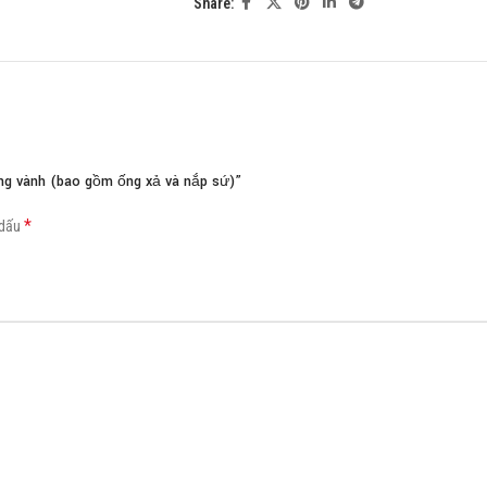
Share:
Load more button
ng vành (bao gồm ống xả và nắp sứ)”
*
 dấu