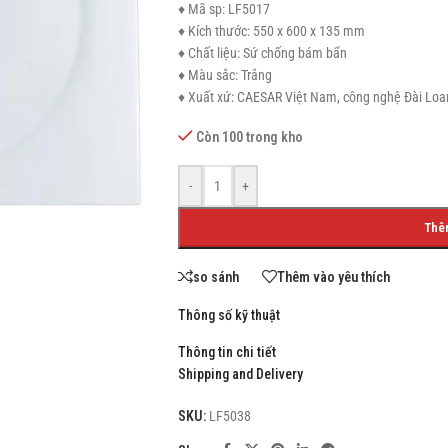
♦ Mã sp: LF5017
♦ Kích thước: 550 x 600 x 135 mm
♦ Chất liệu: Sứ chống bám bẩn
♦ Màu sắc: Trắng
♦ Xuất xứ: CAESAR Việt Nam, công nghệ Đài Loa
SHOP LAYOUTS
Còn 100 trong kho
Filters area
AJAX Shop
-
+
HOT
Hidden sidebar
Thê
No page heading
Small categories menu
so sánh
Thêm vào yêu thích
Products list view
Thông số kỹ thuật
With background
Thông tin chi tiết
Shipping and Delivery
Category description
Header overlap
SKU:
LF5038
Infinit scrolling