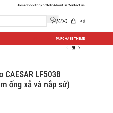
Home
Shop
Blog
Portfolio
About us
Contact us
0
₫
SPECIAL OFFER
PURCHASE THEME
bo CAESAR LF5038
m ống xả và nắp sứ)