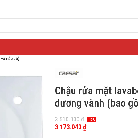
 và nắp sứ)
Chậu rửa mặt lava
dương vành (bao gồ
3.510.000
₫
-10%
3.173.040
₫