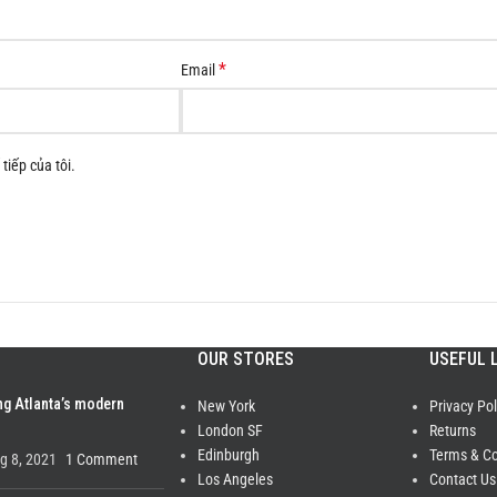
*
Email
tiếp của tôi.
OUR STORES
USEFUL 
ng Atlanta’s modern
New York
Privacy Pol
London SF
Returns
Edinburgh
Terms & Co
g 8, 2021
1 Comment
Los Angeles
Contact Us