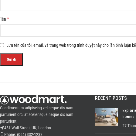
*
Tên
Lưu tên của tôi, email, và trang web trong trình duyệt này cho lần bình luận kế 
RECENT POSTS
Condimentum adipiscing vel neque dis nam
Explori
parturient orci at scelerisque neque dis nam
homes
parturient.
27 Thán
451 Wall Street, UK, London
Phone: (064) 332-1233