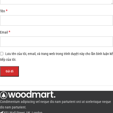
*
Tên
*
Email
Lưu tên của tôi, email, và trang web trong trình duyệt này cho lần bình luận kế
tiếp của tôi.
Condimentum adipiscing vel neque dis nam parturient orci at scelerisque neque
dis nam parturient.
451 Wall Street, UK, London