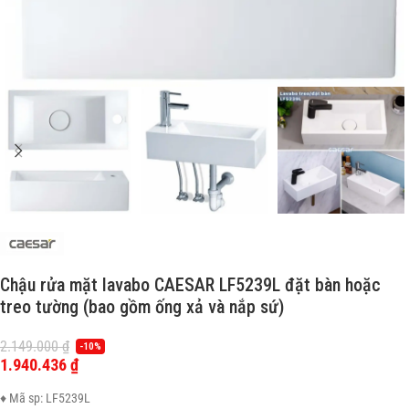
Chậu rửa mặt lavabo CAESAR LF5239L đặt bàn hoặc
treo tường (bao gồm ống xả và nắp sứ)
2.149.000
₫
-10%
1.940.436
₫
♦ Mã sp: LF5239L