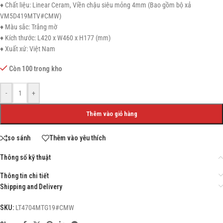
♦ Chất liệu: Linear Ceram, Viền chậu siêu mỏng 4mm (Bao gồm bộ xả
VM5D419MTV#CMW)
♦ Màu sắc: Trắng mờ
♦ Kích thước: L420 x W460 x H177 (mm)
♦ Xuất xứ: Việt Nam
Còn 100 trong kho
-
+
Thêm vào giỏ hàng
so sánh
Thêm vào yêu thích
Thông số kỹ thuật
Thông tin chi tiết
Shipping and Delivery
SKU:
LT4704MTG19#CMW