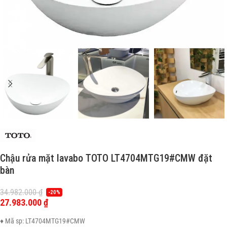
Chậu rửa mặt lavabo TOTO LT4704MTG19#CMW đặt
bàn
34.982.000
₫
-20%
27.983.000
₫
♦ Mã sp: LT4704MTG19#CMW