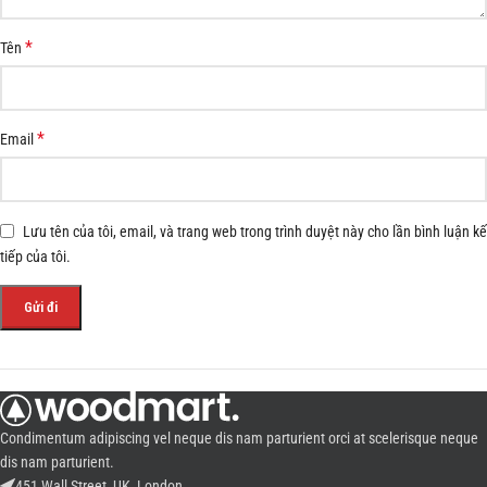
*
Tên
*
Email
Lưu tên của tôi, email, và trang web trong trình duyệt này cho lần bình luận kế
tiếp của tôi.
Condimentum adipiscing vel neque dis nam parturient orci at scelerisque neque
dis nam parturient.
451 Wall Street, UK, London