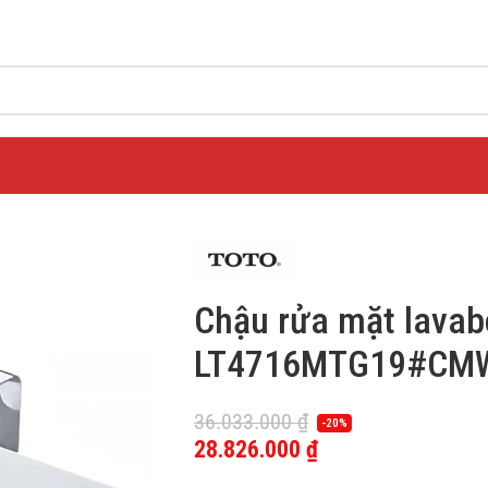
Chậu rửa mặt lava
LT4716MTG19#CMW
36.033.000
₫
-20%
28.826.000
₫