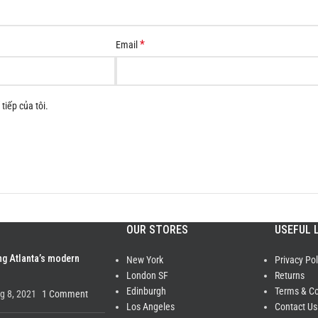
*
Email
tiếp của tôi.
OUR STORES
USEFUL 
ng Atlanta’s modern
New York
Privacy Pol
London SF
Returns
Edinburgh
Terms & Co
g 8, 2021
1 Comment
Los Angeles
Contact Us