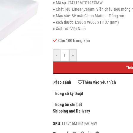
♦ Mã sp: LT4716MTG19#CMW
♦ Chất liệu: Linear Ceram, Viền chậu siêu 
♦ Màu sắc: Bề mặt Clean Matte – Trắng mờ
♦ Kích thước: L380 x W600 x H137 (mm)
♦ Xuất xứ: Việt Nam
SHOP LAYOUTS
Còn 100 trong kho
Filters area
AJAX Shop
-
+
HOT
Hidden sidebar
Thê
No page heading
Small categories menu
so sánh
Thêm vào yêu thích
Products list view
Thông số kỹ thuật
With background
Thông tin chi tiết
Shipping and Delivery
Category description
Header overlap
SKU:
LT4716MTG19#CMW
Infinit scrolling