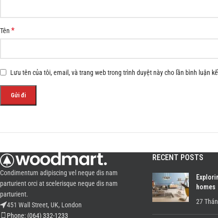
*
Tên
Lưu tên của tôi, email, và trang web trong trình duyệt này cho lần bình luận kế 
RECENT POSTS
Condimentum adipiscing vel neque dis nam
Explori
parturient orci at scelerisque neque dis nam
homes
parturient.
27 Thán
451 Wall Street, UK, London
Phone: (064) 332-1233