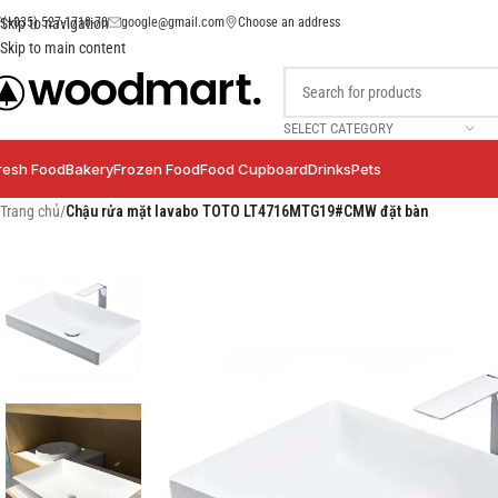
(+035) 527-1710-70
google@gmail.com
Choose an address
Skip to navigation
Skip to main content
SELECT CATEGORY
resh Food
Bakery
Frozen Food
Food Cupboard
Drinks
Pets
Trang chủ
/
Chậu rửa mặt lavabo TOTO LT4716MTG19#CMW đặt bàn