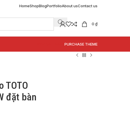
Home
Shop
Blog
Portfolio
About us
Contact us
0
₫
SPECIAL OFFER
PURCHASE THEME
bo TOTO
 đặt bàn