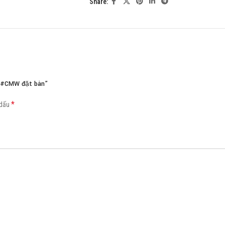
Share:
Load more button
19#CMW đặt bàn”
*
 dấu