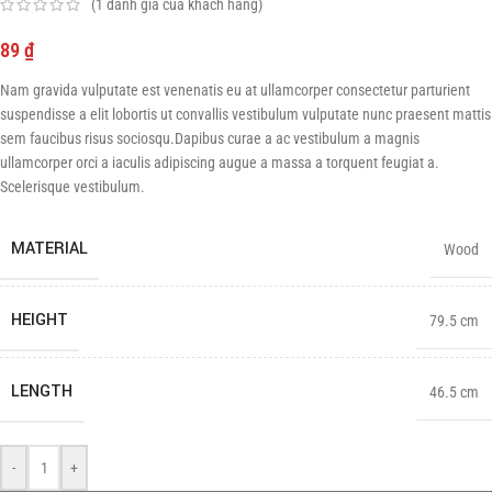
(
1
đánh giá của khách hàng)
89
₫
Nam gravida vulputate est venenatis eu at ullamcorper consectetur parturient
suspendisse a elit lobortis ut convallis vestibulum vulputate nunc praesent mattis
sem faucibus risus sociosqu.Dapibus curae a ac vestibulum a magnis
ullamcorper orci a iaculis adipiscing augue a massa a torquent feugiat a.
Scelerisque vestibulum.
MATERIAL
Wood
HEIGHT
79.5 cm
LENGTH
46.5 cm
-
+