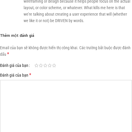
wireframing or design because it helps people focus on the actual
layout, or color scheme, or whatever. What kills me here is that
we’re talking about creating a user experience that will (whether
we like it or not) be DRIVEN by words.
Thêm một đánh giá
Email của bạn sẽ không được hiển thị công khai.
Các trường bắt buộc được đánh
*
dấu
Đánh giá của bạn
*
Đánh giá của bạn