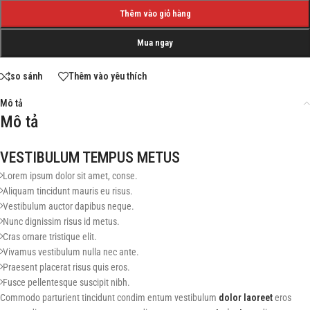
Thêm vào giỏ hàng
Mua ngay
so sánh
Thêm vào yêu thích
Mô tả
Mô tả
VESTIBULUM TEMPUS METUS
Lorem ipsum dolor sit amet, conse.
Aliquam tincidunt mauris eu risus.
Vestibulum auctor dapibus neque.
Nunc dignissim risus id metus.
Cras ornare tristique elit.
Vivamus vestibulum nulla nec ante.
Praesent placerat risus quis eros.
Fusce pellentesque suscipit nibh.
Commodo parturient tincidunt condim entum vestibulum
dolor laoreet
eros