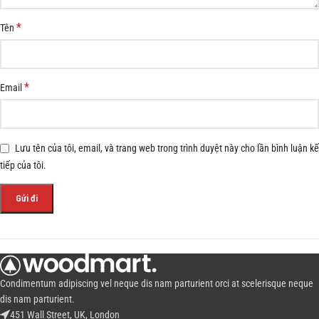
*
Tên
*
Email
Lưu tên của tôi, email, và trang web trong trình duyệt này cho lần bình luận kế
tiếp của tôi.
Condimentum adipiscing vel neque dis nam parturient orci at scelerisque neque
dis nam parturient.
451 Wall Street, UK, London