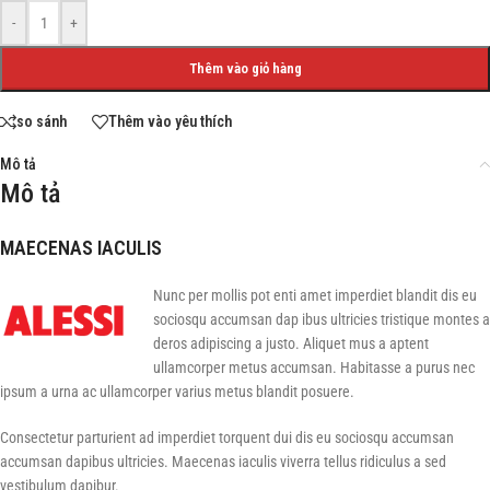
-
+
Thêm vào giỏ hàng
so sánh
Thêm vào yêu thích
Mô tả
Mô tả
MAECENAS IACULIS
Nunc per mollis pot enti amet imperdiet blandit dis eu
sociosqu accumsan dap ibus ultricies tristique montes a
deros adipiscing a justo. Aliquet mus a aptent
ullamcorper metus accumsan. Habitasse a purus nec
ipsum a urna ac ullamcorper varius metus blandit posuere.
Consectetur parturient ad imperdiet torquent dui dis eu sociosqu accumsan
accumsan dapibus ultricies. Maecenas iaculis viverra tellus ridiculus a sed
vestibulum dapibur.