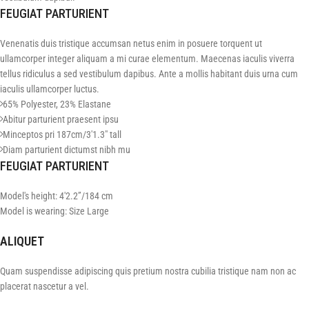
FEUGIAT PARTURIENT
Venenatis duis tristique accumsan netus enim in posuere torquent ut
ullamcorper integer aliquam a mi curae elementum. Maecenas iaculis viverra
tellus ridiculus a sed vestibulum dapibus. Ante a mollis habitant duis urna cum
iaculis ullamcorper luctus.
65% Polyester, 23% Elastane
Abitur parturient praesent ipsu
Minceptos pri 187cm/3'1.3" tall
Diam parturient dictumst nibh mu
FEUGIAT PARTURIENT
Model's height: 4'2.2”/184 cm
Model is wearing: Size Large
ALIQUET
Quam suspendisse adipiscing quis pretium nostra cubilia tristique nam non ac
placerat nascetur a vel.