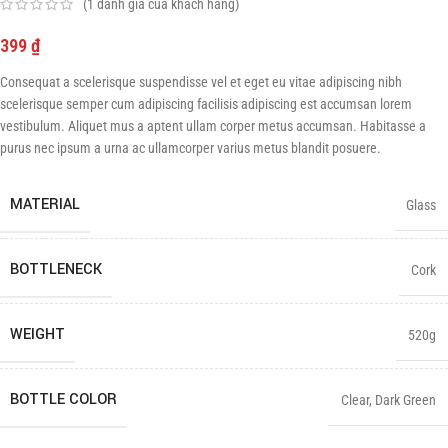
(
1
đánh giá của khách hàng)
399
₫
Consequat a scelerisque suspendisse vel et eget eu vitae adipiscing nibh
scelerisque semper cum adipiscing facilisis adipiscing est accumsan lorem
vestibulum. Aliquet mus a aptent ullam corper metus accumsan. Habitasse a
purus nec ipsum a urna ac ullamcorper varius metus blandit posuere.
MATERIAL
Glass
BOTTLENECK
Cork
WEIGHT
520g
BOTTLE COLOR
Clear, Dark Green