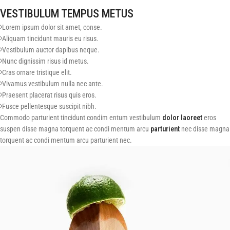
VESTIBULUM TEMPUS METUS
Lorem ipsum dolor sit amet, conse.
Aliquam tincidunt mauris eu risus.
Vestibulum auctor dapibus neque.
Nunc dignissim risus id metus.
Cras ornare tristique elit.
Vivamus vestibulum nulla nec ante.
Praesent placerat risus quis eros.
Fusce pellentesque suscipit nibh.
Commodo parturient tincidunt condim entum vestibulum
dolor laoreet
eros
suspen disse magna torquent ac condi mentum arcu
parturient
nec disse magna
torquent ac condi mentum arcu parturient nec.