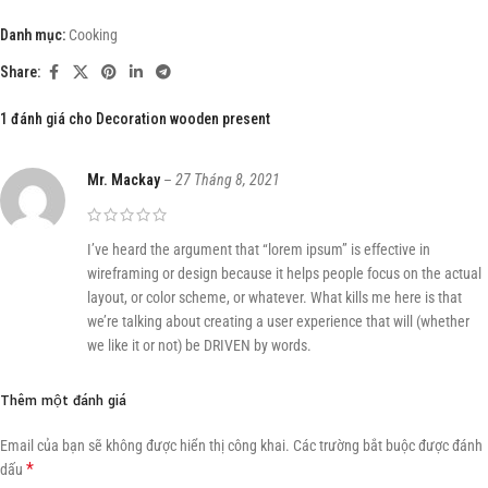
Danh mục:
Cooking
Share:
1 đánh giá cho
Decoration wooden present
Mr. Mackay
–
27 Tháng 8, 2021
I’ve heard the argument that “lorem ipsum” is effective in
wireframing or design because it helps people focus on the actual
layout, or color scheme, or whatever. What kills me here is that
we’re talking about creating a user experience that will (whether
we like it or not) be DRIVEN by words.
Thêm một đánh giá
Email của bạn sẽ không được hiển thị công khai.
Các trường bắt buộc được đánh
*
dấu