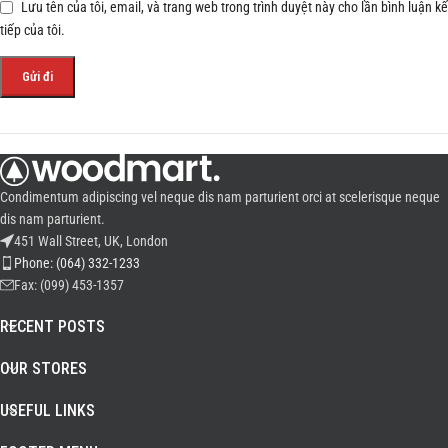
Lưu tên của tôi, email, và trang web trong trình duyệt này cho lần bình luận kế
tiếp của tôi.
Condimentum adipiscing vel neque dis nam parturient orci at scelerisque neque
dis nam parturient.
451 Wall Street, UK, London
Phone: (064) 332-1233
Fax: (099) 453-1357
RECENT POSTS
OUR STORES
USEFUL LINKS