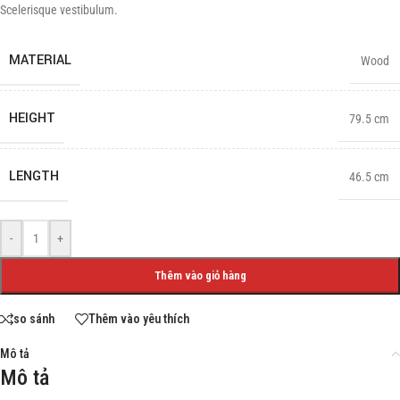
Scelerisque vestibulum.
MATERIAL
Wood
HEIGHT
79.5 cm
LENGTH
46.5 cm
-
+
Thêm vào giỏ hàng
so sánh
Thêm vào yêu thích
Mô tả
Mô tả