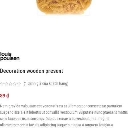
Decoration wooden present
(
1
đánh giá của khách hàng)
89
₫
Nam gravida vulputate est venenatis eu at ullamcorper consectetur parturient
suspendisse a elit lobortis ut convallis vestibulum vulputate nunc praesent mattis
sem faucibus risus sociosqu.Dapibus curae a ac vestibulum a magnis
ullamcorper orci a iaculis adipiscing augue a massa a torquent feugiat a.