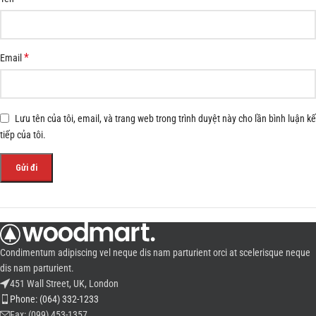
*
Email
Lưu tên của tôi, email, và trang web trong trình duyệt này cho lần bình luận kế
tiếp của tôi.
Condimentum adipiscing vel neque dis nam parturient orci at scelerisque neque
dis nam parturient.
451 Wall Street, UK, London
Phone: (064) 332-1233
Fax: (099) 453-1357