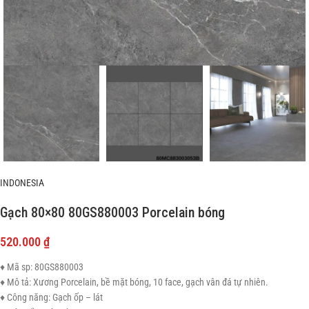
INDONESIA
Gạch 80×80 80GS880003 Porcelain bóng
520.000
₫
♦ Mã sp: 80GS880003
♦ Mô tả: Xương Porcelain, bề mặt bóng, 10 face, gạch vân đá tự nhiên.
♦ Công năng: Gạch ốp – lát