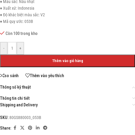
♦ Màu sắc: Nâu nhạt
♦ Xuất xứ: Indonesia
♦ Độ khác biệt màu sắc: V2
♦ Mã quy ước: 053B
Còn 100 trong kho
-
+
Thêm vào giỏ hàng
so sánh
Thêm vào yêu thích
Thông số kỹ thuật
Thông tin chi tiết
Shipping and Delivery
SKU:
80GS880003_053B
Share: