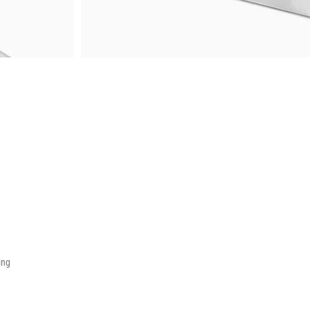
Infinit scrolling
Load more button
ing