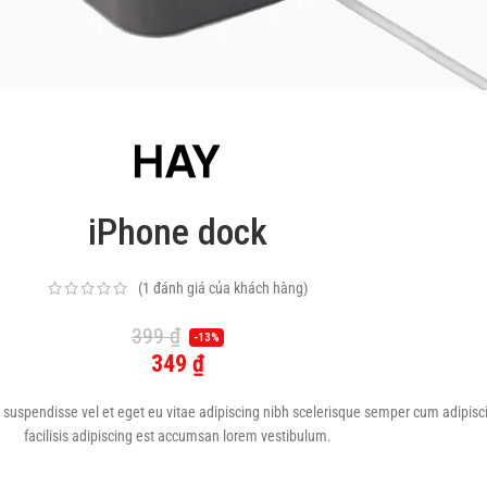
Load more button
iPhone dock
(
1
đánh giá của khách hàng)
399
₫
-13%
349
₫
suspendisse vel et eget eu vitae adipiscing nibh scelerisque semper cum adipisc
facilisis adipiscing est accumsan lorem vestibulum.