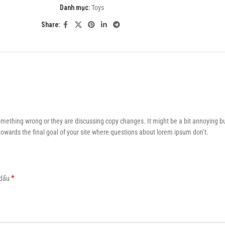
Danh mục:
Toys
dolor
e magna
Share:
 arcu
na
 arcu
omething wrong or they are discussing copy changes. It might be a bit annoying bu
 towards the final goal of your site where questions about lorem ipsum don’t.
*
 dấu