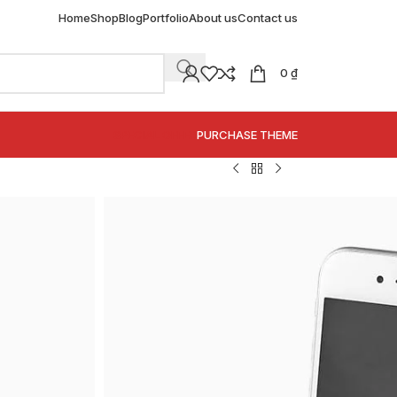
Home
Shop
Blog
Portfolio
About us
Contact us
0
₫
SPECIAL OFFER
PURCHASE THEME