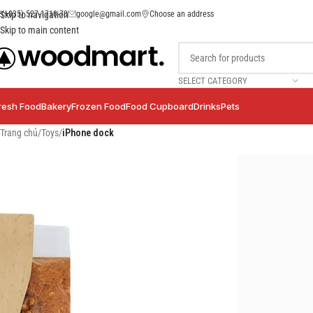
(+035) 527-1710-70
google@gmail.com
Choose an address
Skip to navigation
Skip to main content
SELECT CATEGORY
resh Food
Bakery
Frozen Food
Food Cupboard
Drinks
Pets
Trang chủ
/
Toys
/
iPhone dock