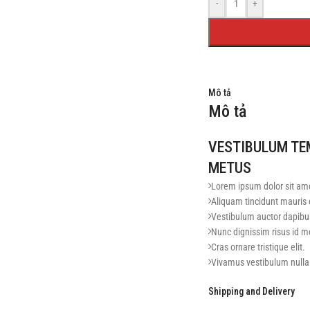
-
+
Mô tả
Mô tả
VESTIBULUM T
METUS
Lorem ipsum dolor sit am
Aliquam tincidunt mauris 
Vestibulum auctor dapibu
Nunc dignissim risus id m
Cras ornare tristique elit.
Vivamus vestibulum nulla
Praesent placerat risus qu
Shipping and Delivery
Fusce pellentesque suscip
Commodo parturient tinci