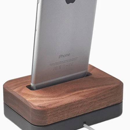
SHOP LAYOUTS
Filters area
AJAX Shop
HOT
Hidden sidebar
No page heading
Small categories menu
Products list view
With background
Category description
Header overlap
Infinit scrolling