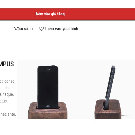
Thêm vào giỏ hàng
so sánh
Thêm vào yêu thích
EMPUS
et, conse.
eu risus.
s neque.
etus.
 nec ante.
is eros.
it nibh.
dunt