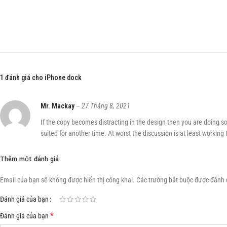
condim entum vestibulum
laoreet
eros suspen diss
torquent ac condi mentum
parturient
nec disse mag
torquent ac condi mentum
parturient nec.
1 đánh giá cho
iPhone dock
Mr. Mackay
–
27 Tháng 8, 2021
If the copy becomes distracting in the design then you are doing s
suited for another time. At worst the discussion is at least working
Thêm một đánh giá
Email của bạn sẽ không được hiển thị công khai.
Các trường bắt buộc được đánh
Đánh giá của bạn
*
Đánh giá của bạn