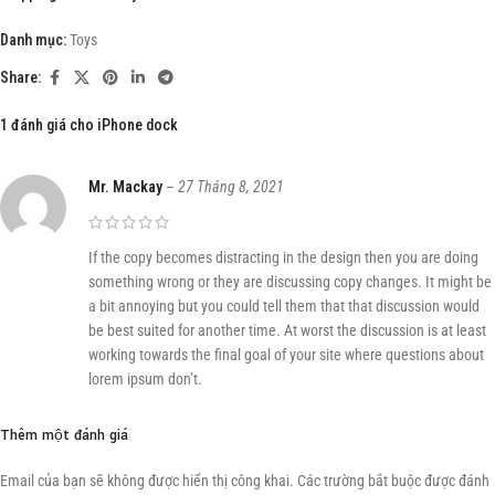
Danh mục:
Toys
Share:
1 đánh giá cho
iPhone dock
Mr. Mackay
–
27 Tháng 8, 2021
If the copy becomes distracting in the design then you are doing
something wrong or they are discussing copy changes. It might be
a bit annoying but you could tell them that that discussion would
be best suited for another time. At worst the discussion is at least
working towards the final goal of your site where questions about
lorem ipsum don’t.
Thêm một đánh giá
Email của bạn sẽ không được hiển thị công khai.
Các trường bắt buộc được đánh