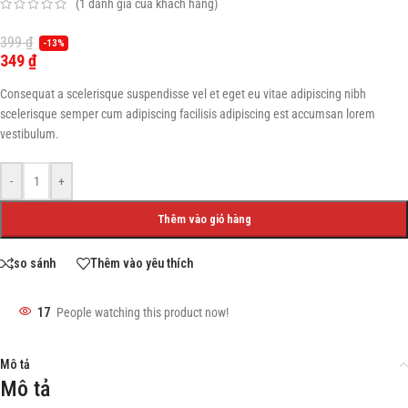
(
1
đánh giá của khách hàng)
399
₫
-13%
349
₫
Consequat a scelerisque suspendisse vel et eget eu vitae adipiscing nibh
scelerisque semper cum adipiscing facilisis adipiscing est accumsan lorem
vestibulum.
-
+
Thêm vào giỏ hàng
so sánh
Thêm vào yêu thích
17
People watching this product now!
Mô tả
Mô tả