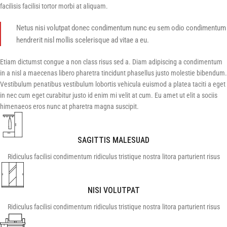
facilisis facilisi tortor morbi at aliquam.
Netus nisi volutpat donec condimentum nunc eu sem odio condimentum
hendrerit nisl mollis scelerisque ad vitae a eu.
Etiam dictumst congue a non class risus sed a. Diam adipiscing a condimentum
in a nisl a maecenas libero pharetra tincidunt phasellus justo molestie bibendum.
Vestibulum penatibus vestibulum lobortis vehicula euismod a platea taciti a eget
in nec cum eget curabitur justo id enim mi velit at cum. Eu amet ut elit a sociis
himenaeos eros nunc at pharetra magna suscipit.
SAGITTIS MALESUAD
Ridiculus facilisi condimentum ridiculus tristique nostra litora parturient risus
NISI VOLUTPAT
Ridiculus facilisi condimentum ridiculus tristique nostra litora parturient risus