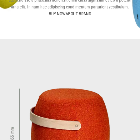
suspendisse a phasellus hendrerit enim class dignissim et leo a potenti
urna elit. In nam hac adipiscing condimentum parturient vestibulum.
BUY NOW
ABOUT BRAND