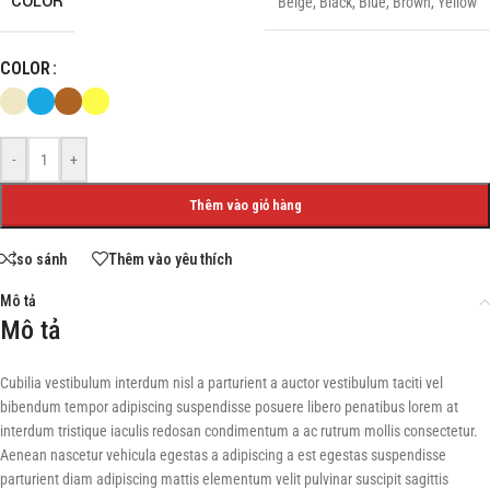
COLOR
Beige
,
Black
,
Blue
,
Brown
,
Yellow
COLOR
-
+
Thêm vào giỏ hàng
so sánh
Thêm vào yêu thích
Mô tả
Mô tả
Cubilia vestibulum interdum nisl a parturient a auctor vestibulum taciti vel
bibendum tempor adipiscing suspendisse posuere libero penatibus lorem at
interdum tristique iaculis redosan condimentum a ac rutrum mollis consectetur.
Aenean nascetur vehicula egestas a adipiscing a est egestas suspendisse
parturient diam adipiscing mattis elementum velit pulvinar suscipit sagittis