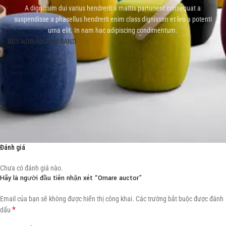
A dignissim dui varius hendrerit a mattis parturient consequat a
suspendisse a phasellus hendrerit enim class dignissim et leo a potenti
urna elit. In nam hac adipiscing condimentum.
BUY NOW
ABOUT BRAND
Đánh giá
Chưa có đánh giá nào.
Hãy là người đầu tiên nhận xét “Ornare auctor”
Email của bạn sẽ không được hiển thị công khai.
Các trường bắt buộc được đánh
*
dấu