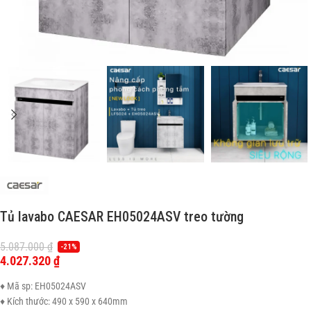
Tủ lavabo CAESAR EH05024ASV treo tường
5.087.000
₫
-21%
4.027.320
₫
♦ Mã sp: EH05024ASV
♦ Kích thước: 490 x 590 x 640mm