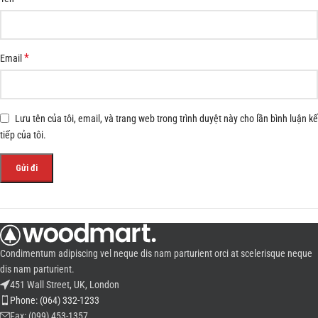
*
Email
Lưu tên của tôi, email, và trang web trong trình duyệt này cho lần bình luận kế
tiếp của tôi.
Condimentum adipiscing vel neque dis nam parturient orci at scelerisque neque
dis nam parturient.
451 Wall Street, UK, London
Phone: (064) 332-1233
Fax: (099) 453-1357