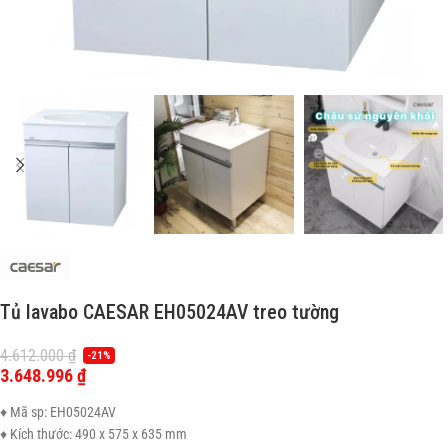
Tủ lavabo CAESAR EH05024AV treo tường
4.612.000
₫
-21%
3.648.996
₫
♦ Mã sp: EH05024AV
♦ Kích thước: 490 x 575 x 635 mm