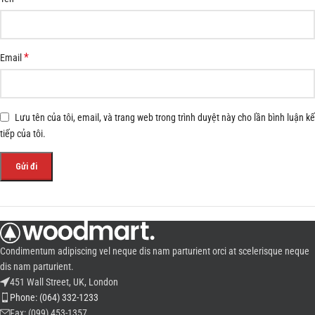
*
Email
Lưu tên của tôi, email, và trang web trong trình duyệt này cho lần bình luận kế
tiếp của tôi.
Condimentum adipiscing vel neque dis nam parturient orci at scelerisque neque
dis nam parturient.
451 Wall Street, UK, London
Phone: (064) 332-1233
Fax: (099) 453-1357