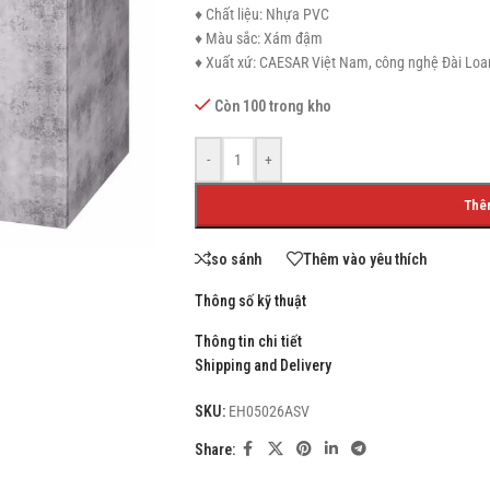
♦ Chất liệu: Nhựa PVC
♦ Màu sắc: Xám đậm
♦ Xuất xứ: CAESAR Việt Nam, công nghệ Đài Loa
Còn 100 trong kho
SHOP LAYOUTS
Filters area
-
+
AJAX Shop
HOT
Thê
Hidden sidebar
so sánh
Thêm vào yêu thích
No page heading
Small categories menu
Thông số kỹ thuật
Products list view
Thông tin chi tiết
Shipping and Delivery
With background
SKU:
EH05026ASV
Category description
Share:
Header overlap
Infinit scrolling