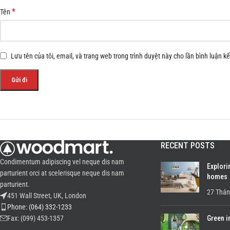
*
Tên
Lưu tên của tôi, email, và trang web trong trình duyệt này cho lần bình luận kế 
RECENT POSTS
Condimentum adipiscing vel neque dis nam
Explori
parturient orci at scelerisque neque dis nam
homes
parturient.
27 Thán
451 Wall Street, UK, London
Phone: (064) 332-1233
Green i
Fax: (099) 453-1357