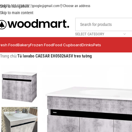
(+035) 527-1710-70
google@gmail.com
Choose an address
Skip to navigation
Skip to main content
SELECT CATEGORY
resh Food
Bakery
Frozen Food
Food Cupboard
Drinks
Pets
Trang chủ
/
Tủ lavabo CAESAR EH05026ASV treo tường