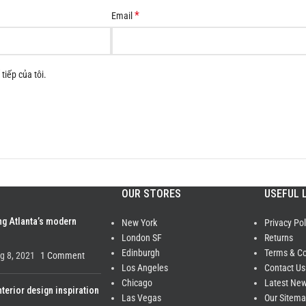
*
Email
tiếp của tôi.
OUR STORES
USEFUL 
ng Atlanta’s modern
New York
Privacy Pol
London SF
Returns
Edinburgh
Terms & Co
g 8, 2021
1 Comment
Los Angeles
Contact Us
Chicago
Latest Ne
nterior design inspiration
Las Vegas
Our Sitem