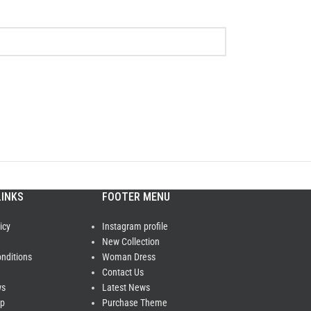
LINKS
FOOTER MENU
icy
Instagram profile
New Collection
nditions
Woman Dress
Contact Us
ws
Latest News
ap
Purchase Theme