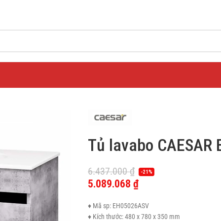
Tủ lavabo CAESAR 
6.437.000
₫
-21%
5.089.068
₫
♦ Mã sp: EH05026ASV
♦ Kích thước: 480 x 780 x 350 mm