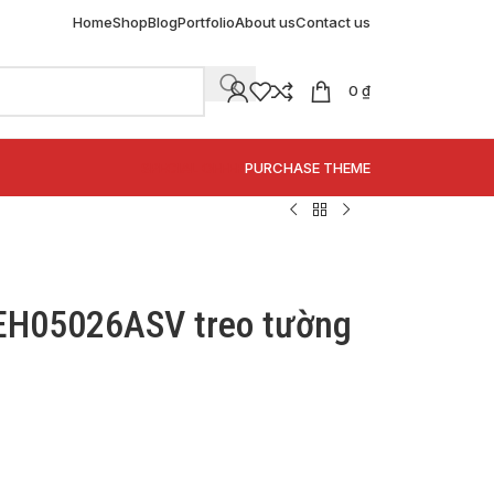
Home
Shop
Blog
Portfolio
About us
Contact us
0
₫
SPECIAL OFFER
PURCHASE THEME
EH05026ASV treo tường