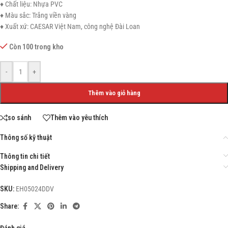
♦ Chất liệu: Nhựa PVC
♦ Màu sắc: Trắng viền vàng
♦ Xuất xứ: CAESAR Việt Nam, công nghệ Đài Loan
Còn 100 trong kho
-
+
Thêm vào giỏ hàng
so sánh
Thêm vào yêu thích
Thông số kỹ thuật
Thông tin chi tiết
Shipping and Delivery
SKU:
EH05024DDV
Share:
Đánh giá