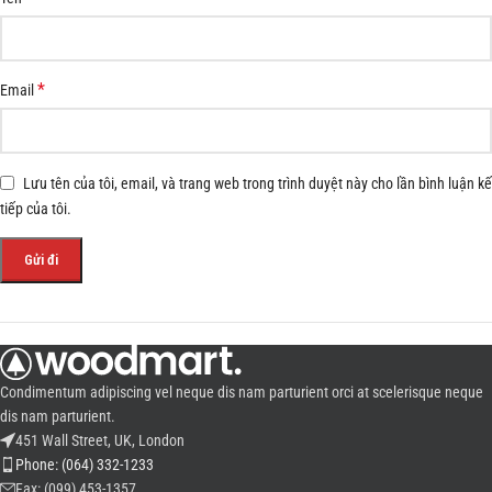
*
Email
Lưu tên của tôi, email, và trang web trong trình duyệt này cho lần bình luận kế
tiếp của tôi.
Condimentum adipiscing vel neque dis nam parturient orci at scelerisque neque
dis nam parturient.
451 Wall Street, UK, London
Phone: (064) 332-1233
Fax: (099) 453-1357