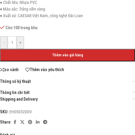
♦ Chất liệu: Nhựa PVC
♦ Màu sắc: Trắng viền vàng
♦ Xuất xứ: CAESAR Việt Nam, công nghệ Đài Loan
Còn 100 trong kho
-
+
Thêm vào giỏ hàng
so sánh
Thêm vào yêu thích
Thông số kỹ thuật
Thông tin chi tiết
Shipping and Delivery
SKU:
EH05032DDV
Share:
Đánh giá