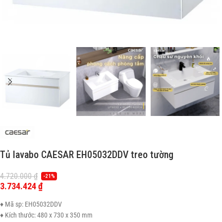
Tủ lavabo CAESAR EH05032DDV treo tường
4.720.000
₫
-21%
3.734.424
₫
♦ Mã sp: EH05032DDV
♦ Kích thước: 480 x 730 x 350 mm