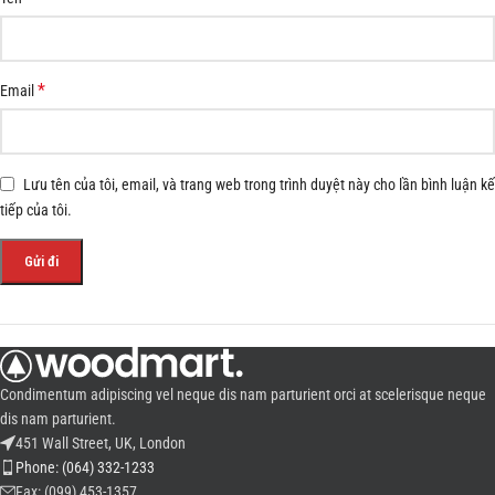
*
Email
Lưu tên của tôi, email, và trang web trong trình duyệt này cho lần bình luận kế
tiếp của tôi.
Condimentum adipiscing vel neque dis nam parturient orci at scelerisque neque
dis nam parturient.
451 Wall Street, UK, London
Phone: (064) 332-1233
Fax: (099) 453-1357