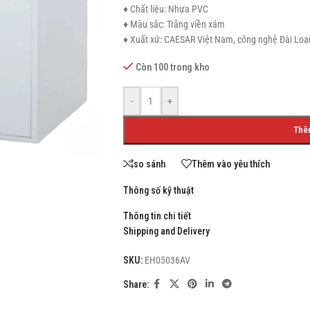
♦ Chất liệu: Nhựa PVC
♦ Màu sắc: Trắng viền xám
♦ Xuất xứ: CAESAR Việt Nam, công nghệ Đài Loa
Còn 100 trong kho
SHOP LAYOUTS
Filters area
-
+
AJAX Shop
HOT
Thê
Hidden sidebar
so sánh
Thêm vào yêu thích
No page heading
Small categories menu
Thông số kỹ thuật
Products list view
Thông tin chi tiết
Shipping and Delivery
With background
SKU:
EH05036AV
Category description
Share:
Header overlap
Infinit scrolling