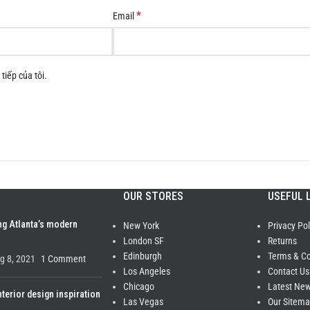
*
Email
tiếp của tôi.
OUR STORES
USEFUL 
ng Atlanta’s modern
New York
Privacy Pol
London SF
Returns
Edinburgh
Terms & Co
g 8, 2021
1 Comment
Los Angeles
Contact Us
Chicago
Latest Ne
nterior design inspiration
Las Vegas
Our Sitem