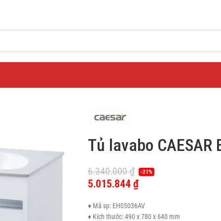
Tủ lavabo CAESAR 
6.340.000
₫
-21%
5.015.844
₫
♦ Mã sp: EH05036AV
♦ Kích thước: 490 x 780 x 640 mm