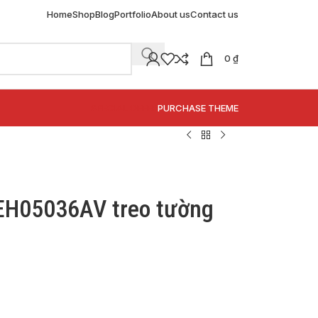
Home
Shop
Blog
Portfolio
About us
Contact us
0
₫
SPECIAL OFFER
PURCHASE THEME
EH05036AV treo tường