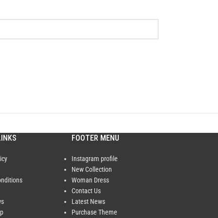
LINKS
FOOTER MENU
icy
Instagram profile
New Collection
nditions
Woman Dress
Contact Us
ws
Latest News
ap
Purchase Theme