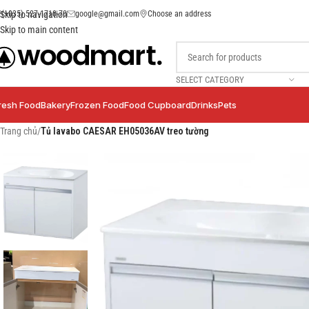
(+035) 527-1710-70
google@gmail.com
Choose an address
Skip to navigation
Skip to main content
SELECT CATEGORY
resh Food
Bakery
Frozen Food
Food Cupboard
Drinks
Pets
Trang chủ
/
Tủ lavabo CAESAR EH05036AV treo tường