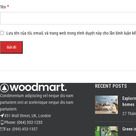
*
Tên
Lưu tên của tôi, email, và trang web trong trình duyệt này cho lần bình luận kế 
RECENT POSTS
Condimentum adipiscing vel neque dis nam
Explori
parturient orci at scelerisque neque dis nam
homes
parturient.
27 Thán
451 Wall Street, UK, London
Phone: (064) 332-1233
Green i
Fax: (099) 453-1357