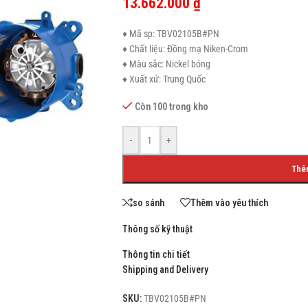
13.662.000
₫
♦ Mã sp: TBV02105B#PN
♦ Chất liệu: Đồng mạ Niken-Crom
♦ Màu sắc: Nickel bóng
SHOP LAYOUTS
♦ Xuất xứ: Trung Quốc
Filters area
Còn 100 trong kho
AJAX Shop
HOT
-
+
Hidden sidebar
No page heading
Thê
Small categories menu
so sánh
Thêm vào yêu thích
Products list view
Thông số kỹ thuật
With background
Thông tin chi tiết
Category description
Shipping and Delivery
Header overlap
SKU:
TBV02105B#PN
Infinit scrolling