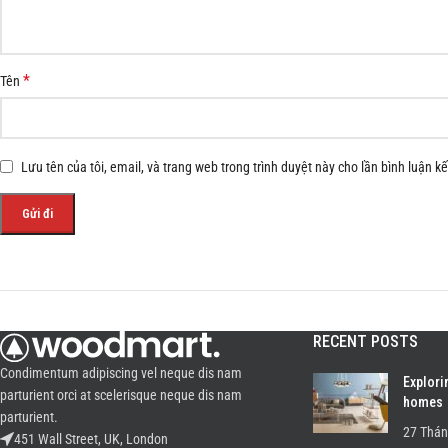
*
Tên
Lưu tên của tôi, email, và trang web trong trình duyệt này cho lần bình luận kế 
RECENT POSTS
Condimentum adipiscing vel neque dis nam
Explori
parturient orci at scelerisque neque dis nam
homes
parturient.
27 Thán
451 Wall Street, UK, London