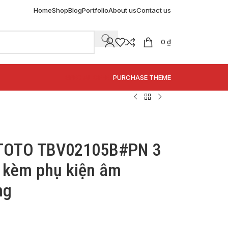
Home
Shop
Blog
Portfolio
About us
Contact us
0
₫
SPECIAL OFFER
PURCHASE THEME
 TOTO TBV02105B#PN 3
 kèm phụ kiện âm
ng