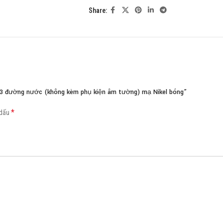
Share:
Load more button
3 đường nước (không kèm phụ kiện âm tường) mạ Nikel bóng”
*
 dấu