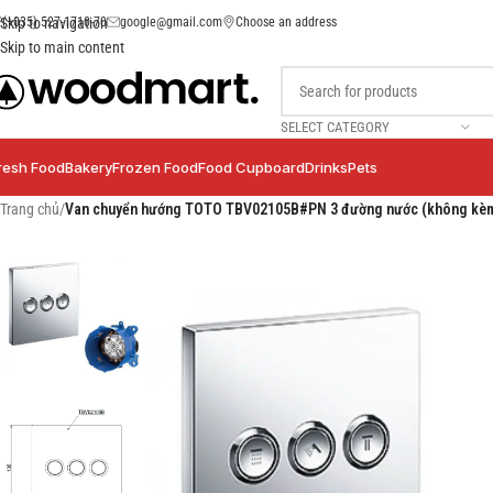
(+035) 527-1710-70
google@gmail.com
Choose an address
Skip to navigation
Skip to main content
SELECT CATEGORY
resh Food
Bakery
Frozen Food
Food Cupboard
Drinks
Pets
Trang chủ
/
Van chuyển hướng TOTO TBV02105B#PN 3 đường nước (không kèm 