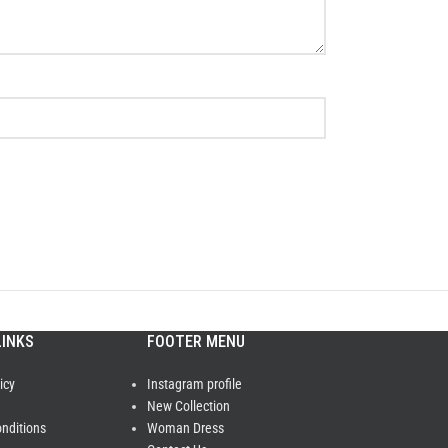
LINKS
FOOTER MENU
icy
Instagram profile
New Collection
nditions
Woman Dress