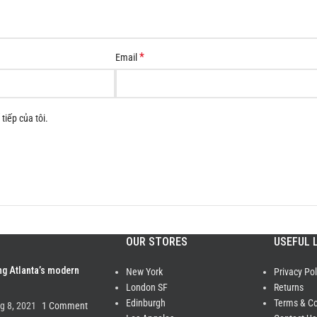
*
Email
tiếp của tôi.
OUR STORES
USEFUL 
ng Atlanta’s modern
New York
Privacy Pol
London SF
Returns
Edinburgh
Terms & Co
g 8, 2021
1 Comment