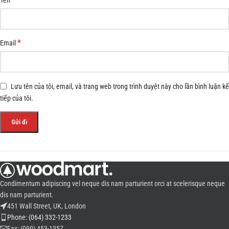
*
Email
Lưu tên của tôi, email, và trang web trong trình duyệt này cho lần bình luận kế
tiếp của tôi.
Condimentum adipiscing vel neque dis nam parturient orci at scelerisque neque
dis nam parturient.
451 Wall Street, UK, London
Phone: (064) 332-1233
Fax: (099) 453-1357