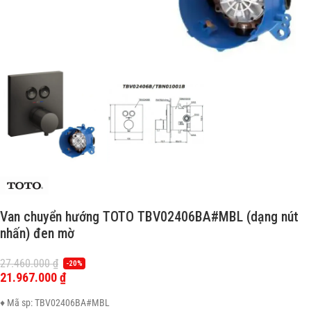
Van chuyển hướng TOTO TBV02406BA#MBL (dạng nút
nhấn) đen mờ
27.460.000
₫
-20%
21.967.000
₫
♦ Mã sp: TBV02406BA#MBL