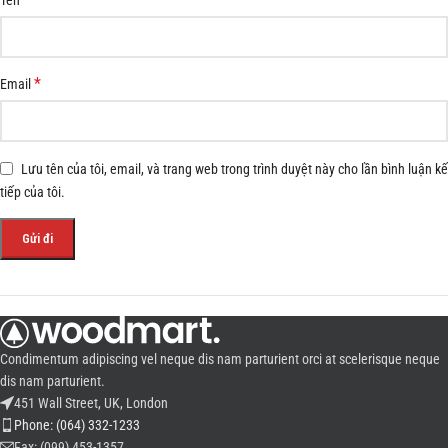
*
Email
Lưu tên của tôi, email, và trang web trong trình duyệt này cho lần bình luận kế
tiếp của tôi.
Condimentum adipiscing vel neque dis nam parturient orci at scelerisque neque
dis nam parturient.
451 Wall Street, UK, London
Phone: (064) 332-1233
Fax: (099) 453-1357