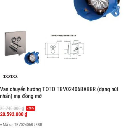
Van chuyển hướng TOTO TBV02406B#BBR (dạng nút
nhấn) mạ đồng mờ
25.740.000
₫
-20%
20.592.000
₫
♦ Mã sp: TBV02406B#BBR