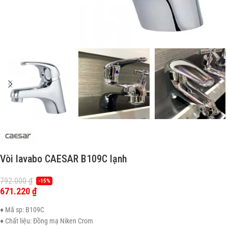
Vòi lavabo CAESAR B109C lạnh
792.000
₫
-15%
671.220
₫
♦ Mã sp: B109C
♦ Chất liệu: Đồng mạ Niken Crom