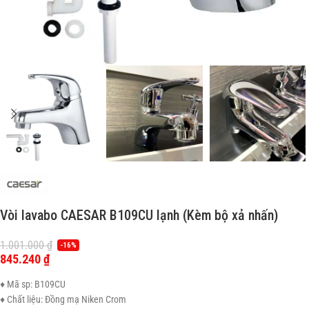
Vòi lavabo CAESAR B109CU lạnh (Kèm bộ xả nhấn)
1.001.000
₫
-16%
845.240
₫
♦ Mã sp: B109CU
♦ Chất liệu: Đồng mạ Niken Crom