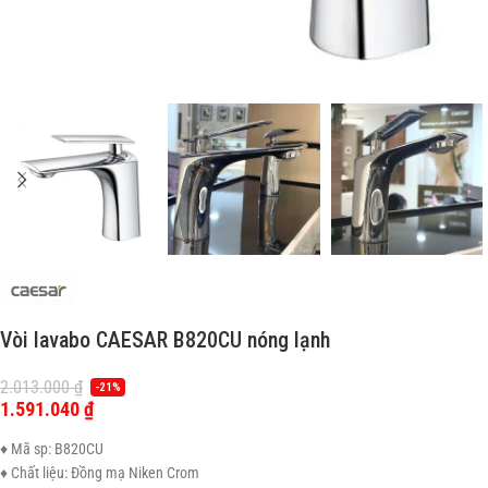
Vòi lavabo CAESAR B820CU nóng lạnh
2.013.000
₫
-21%
1.591.040
₫
♦ Mã sp: B820CU
♦ Chất liệu: Đồng mạ Niken Crom