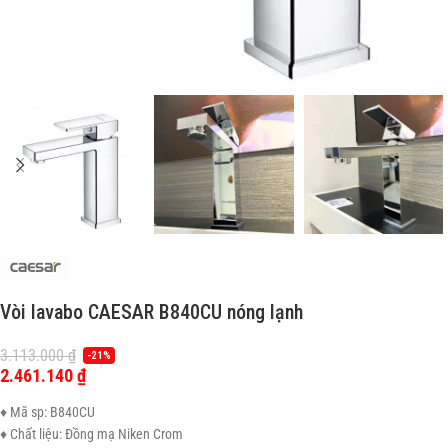
Vòi lavabo CAESAR B840CU nóng lạnh
3.113.000
₫
-21%
2.461.140
₫
♦ Mã sp: B840CU
♦ Chất liệu: Đồng mạ Niken Crom